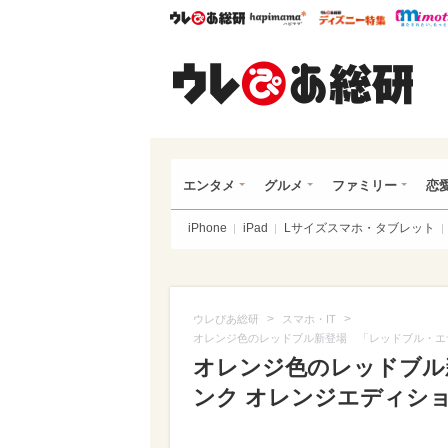
ウレぴあ総研
ハピママ*
ウレぴあ
ウレ
エンタメ
グルメ
ファミリー
恋
iPhone
iPad
Lサイズスマホ・タブレット
>
>
ウレぴあ総研
スマホ・IT
オレンジ色のレッドブル新登場 「レッドブル・エ
オレンジ色のレッドブル
ンク オレンジエディシ