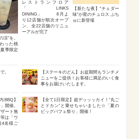
レストランフロア
「LINKS
【新たな夜】"チェダー
DINING」 8月よ
味"が星のチュロス ぷち
り12店舗が順次オープ
ゅに新登場
ン、全22店舗のリニュ
ーアルが完了
の涼"を。
わった桃
が夏季限定
牛で。
【ステーキのどん】お盆期間もランチメ
ニューをご提供！お客様に満足のいく食
事をお届けいたします。
内BBQ】
【全て1日限定】超デッッッカイ！“丸ご
ン」開催。
とドカン”と乗せちゃいました☆「夏の
デザート無
ビッグパフェ祭り」開催！
1等は「ウ
組4名様ご