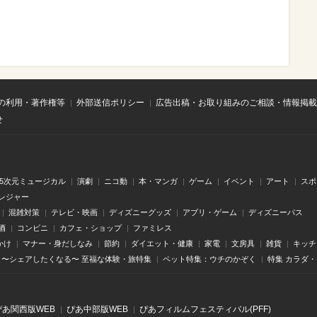
の利用・著作権等
外部送信ポリシー
広告出稿・お取り組みのご相談・情報掲載
せ
.5次元ミュージカル
演劇
ニコ動
本・マンガ
ゲーム
イベント
アート
スポ
レジャー
混雑対策
テレビ・映画
ディズニーグッズ
アプリ・ゲーム
ディズニーパス
酒
コンビニ
カフェ・ショップ
ファミレス
かけ
マナー・身だしなみ
節約
ダイエット・健康
家電
文房具
雑貨
キッチ
〜シェアしたくなる〜 至福な体験・旅特集
ペット特集：ウチのかぞく
特集 カラダ
ぴあ関⻄版WEB
ぴあ中部版WEB
ぴあフィルムフェスティバル(PFF)