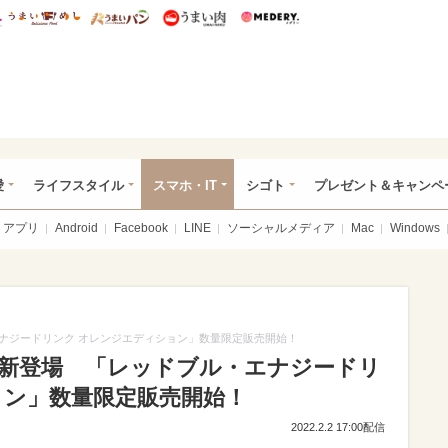
総研 ディズニー特集
mimot.
うまいめし
うまいパン
うまい肉
Medery.
ぴあ総研（うれぴあ）
愛
ライフスタイル
スマホ・IT
シゴト
プレゼント＆キャンペ
アプリ
Android
Facebook
LINE
ソーシャルメディア
Mac
Windows
ナジードリンク オレンジエディション」数量限定販売開始！
新登場 「レッドブル・エナジードリ
ョン」数量限定販売開始！
2022.2.2 17:00配信