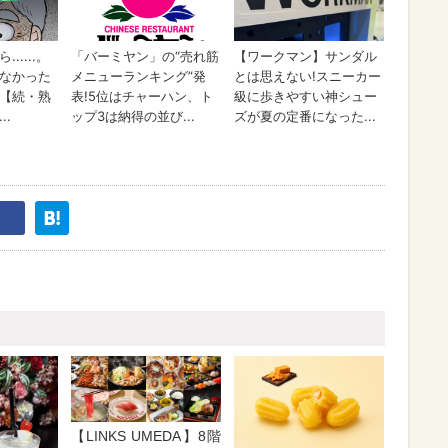
【LINKS UMEDA】8階