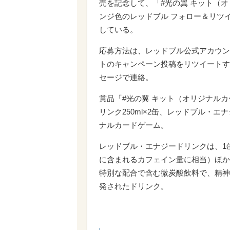
売を記念して、「#光の翼 キット（オ
ンジ色のレッドブル フォロー＆リツイート
している。
応募方法は、レッドブル公式アカウント(＠
トのキャンペーン投稿をリツイートする
セージで連絡。
賞品「#光の翼 キット（オリジナル
リンク250ml×2缶、レッドブル・エ
ナルカードゲーム。
レッドブル・エナジードリンクは、1
に含まれるカフェイン量に相当）ほか
特別な配合で含む微炭酸飲料で、精神
発されたドリンク。