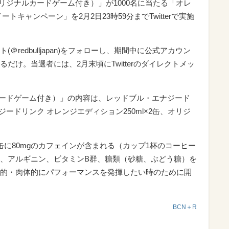
リジナルカードゲーム付き）」が1000名に当たる「オレ
キャンペーン」を2月2日23時59分までTwitterで実施
redbulljapan)をフォローし、期間中に公式アカウン
だけ。当選者には、2月末頃にTwitterのダイレクトメッ
カードゲーム付き）」の内容は、レッドブル・エナジード
ナジードリンク オレンジエディション250ml×2缶、オリジ
缶に80mgのカフェインが含まれる（カップ1杯のコーヒー
、アルギニン、ビタミンB群、糖類（砂糖、ぶどう糖）を
的・肉体的にパフォーマンスを発揮したい時のために開
BCN＋R