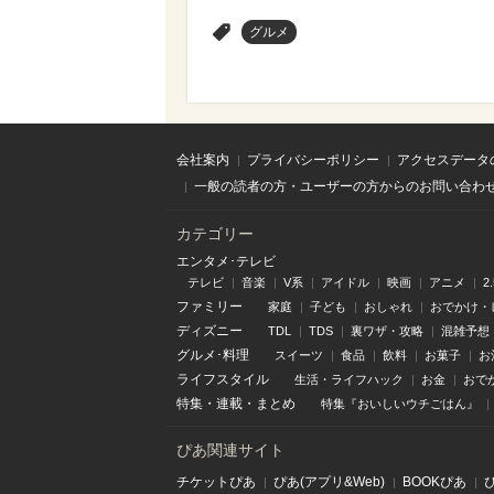
>
グルメ
会社案内
プライバシーポリシー
アクセスデータ
一般の読者の方・ユーザーの方からのお問い合わ
カテゴリー
エンタメ･テレビ
テレビ
音楽
V系
アイドル
映画
アニメ
2
ファミリー
家庭
子ども
おしゃれ
おでかけ・
ディズニー
TDL
TDS
裏ワザ・攻略
混雑予想
グルメ･料理
スイーツ
食品
飲料
お菓子
お
ライフスタイル
生活・ライフハック
お金
おで
特集
・
連載
・
まとめ
特集『おいしいウチごはん』
ぴあ関連サイト
チケットぴあ
ぴあ(アプリ&Web)
BOOKぴあ