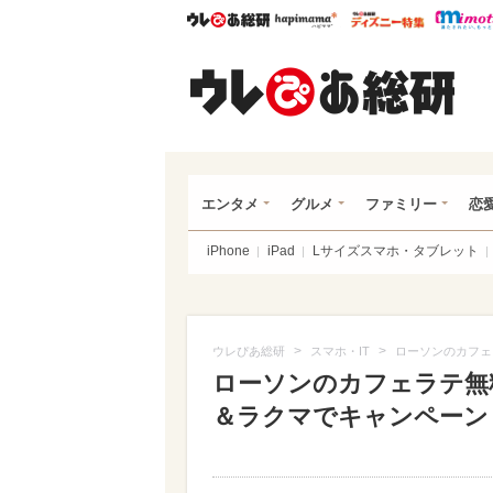
ウレぴあ総研
ハピママ*
ウレぴあ
ウレ
エンタメ
グルメ
ファミリー
恋
iPhone
iPad
Lサイズスマホ・タブレット
>
>
ウレぴあ総研
スマホ・IT
ローソンのカフェ
ローソンのカフェラテ無
＆ラクマでキャンペーン