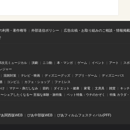
の利用・著作権等
外部送信ポリシー
広告出稿・お取り組みのご相談・情報掲載
せ
.5次元ミュージカル
演劇
ニコ動
本・マンガ
ゲーム
イベント
アート
スポ
レジャー
混雑対策
テレビ・映画
ディズニーグッズ
アプリ・ゲーム
ディズニーパス
酒
コンビニ
カフェ・ショップ
ファミレス
かけ
マナー・身だしなみ
節約
ダイエット・健康
家電
文房具
雑貨
キッチ
〜シェアしたくなる〜 至福な体験・旅特集
ペット特集：ウチのかぞく
特集 カラダ
ぴあ関⻄版WEB
ぴあ中部版WEB
ぴあフィルムフェスティバル(PFF)