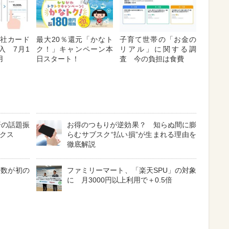
「他社カード
最大20％還元「かなト
子育て世帯の「お金の
入 7月1
ク！」キャンペーン本
リアル」に関する調
用
日スタート！
査 今の負担は食費
済の話題振
お得のつもりが逆効果？ 知らぬ間に膨
ックス
らむサブスク“払い損”が生まれる理由を
徹底解説
費数が初の
ファミリーマート、「楽天SPU」の対象
に 月3000円以上利用で＋0.5倍