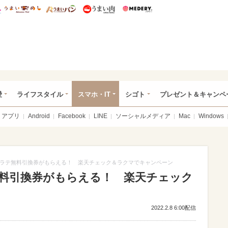
総研 ディズニー特集
mimot.
うまいめし
うまいパン
うまい肉
Medery.
ぴあ総研（うれぴあ）
愛
ライフスタイル
スマホ・IT
シゴト
プレゼント＆キャンペ
アプリ
Android
Facebook
LINE
ソーシャルメディア
Mac
Windows
ラテ無料引換券がもらえる！ 楽天チェック＆ラクマでキャンペーン
料引換券がもらえる！ 楽天チェック
2022.2.8 6:00配信