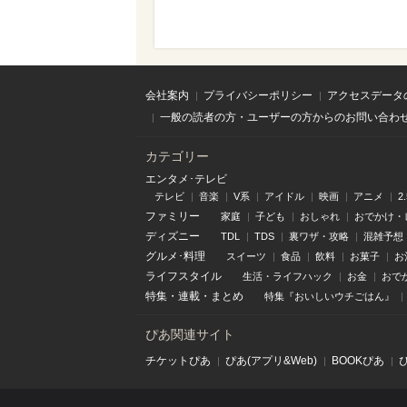
会社案内
プライバシーポリシー
アクセスデータ
一般の読者の方・ユーザーの方からのお問い合わ
カテゴリー
エンタメ･テレビ
テレビ
音楽
V系
アイドル
映画
アニメ
2
ファミリー
家庭
子ども
おしゃれ
おでかけ・
ディズニー
TDL
TDS
裏ワザ・攻略
混雑予想
グルメ･料理
スイーツ
食品
飲料
お菓子
お
ライフスタイル
生活・ライフハック
お金
おで
特集
・
連載
・
まとめ
特集『おいしいウチごはん』
ぴあ関連サイト
チケットぴあ
ぴあ(アプリ&Web)
BOOKぴあ