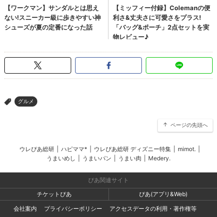
グルメ
>
ページの先頭へ
ウレぴあ総研
|
ハピママ*
|
ウレぴあ総研 ディズニー特集
|
mimot.
|
うまいめし
|
うまいパン
|
うまい肉
|
Medery.
ぴあ関連サイト
チケットぴあ
ぴあ(アプリ&Web)
会社案内
プライバシーポリシー
アクセスデータの利用・著作権等