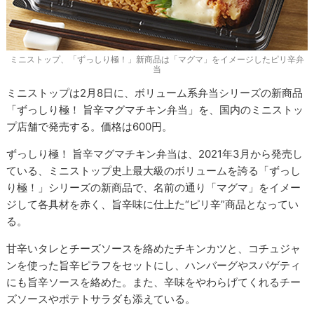
ミニストップ、「ずっしり極！」新商品は「マグマ」をイメージしたピリ辛弁
当
ミニストップは2月8日に、ボリューム系弁当シリーズの新商品
「ずっしり極！ 旨辛マグマチキン弁当」を、国内のミニストッ
プ店舗で発売する。価格は600円。
ずっしり極！ 旨辛マグマチキン弁当は、2021年3月から発売し
ている、ミニストップ史上最大級のボリュームを誇る「ずっし
り極！」シリーズの新商品で、名前の通り「マグマ」をイメー
ジして各具材を赤く、旨辛味に仕上た“ピリ辛”商品となってい
る。
甘辛いタレとチーズソースを絡めたチキンカツと、コチュジャ
ンを使った旨辛ピラフをセットにし、ハンバーグやスパゲティ
にも旨辛ソースを絡めた。また、辛味をやわらげてくれるチー
ズソースやポテトサラダも添えている。