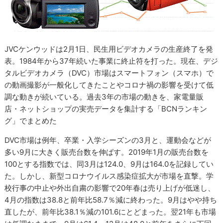
JVCケンウッドは2月1日、民生用ビデオカメラの生産終了を発
表。1984年から37年続いた事業に終止符を打った。現在、デジ
タルビデオカメラ（DVC）市場はスマートフォン（スマホ）で
の動画撮影が一般化してきたことやコロナ禍の影響を受けて低
調な動きが続いている。過去3年の市場の動きを、家電量販
店・ネットショップの実売データを集計する「BCNランキン
グ」でまとめた
DVC市場は例年、卒業・入学シーズンの3月と、運動会などが
多い9月に大きく販売台数を伸ばす。2019年1月の販売台数を
100とする指数では、同3月は124.0、9月は164.0を記録してい
た。しかし、新型コロナウイルス感染症拡大が市場を直撃。学
校行事の中止や外出自粛の影響で20年春は売り上げが低迷し、
4月の指数は38.8と前年比58.7％減に終わった。9月はやや持ち
直したが、前年比38.1％減の101.6にとどまった。翌21年も市場