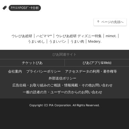
ｱﾅﾘｽﾄPOSﾃﾞｰﾀ分析
>
ページの先頭へ
ウレぴあ総研
|
ハピママ*
|
ウレぴあ総研 ディズニー特集
|
mimot.
|
うまいめし
|
うまいパン
|
うまい肉
|
Medery.
ぴあ関連サイト
チケットぴあ
ぴあ(アプリ&Web)
会社案内
プライバシーポリシー
アクセスデータの利用・著作権等
外部送信ポリシー
広告出稿・お取り組みのご相談・情報掲載・その他お問い合わせ
一般の読者の方・ユーザーの方からのお問い合わせ
Copyright (C) PIA Corporation. All Rights Reserved.