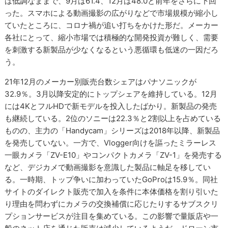
は低調なままで、9月は61.4、12月は48.0と前年をさらに下回
った。スマホによる動画撮影の広がりなどで市場規模が縮小し
ていたところに、コロナ禍が追い打ちをかけた形だ。メーカー
各社にとって、縮小市場では積極的な開発投資が難しく、需要
を刺激する新製品が少なくなるという悪循環も低迷の一因だろ
う。
21年12月のメーカー別販売台数シェアはパナソニックが
32.9％。3月以降安定的にトップシェアを維持している。12月
には4KとフルHDで新モデルを投入したばかり。新製品の発売
も継続している。2位のソニーは22.3％と2割以上を占めている
ものの、主力の「Handycam」シリーズは2018年以降、新製品
を発売していない。一方で、Vlogger向けを謳ったミラーレス
一眼カメラ「ZV-E10」やコンパクトカメラ「ZV-1」を発売する
など、デジカメで動画撮影を意識した製品に軸足を移してい
る。一時期、トップ争いに加わっていたGoProは15.9％。同社
サイトのダイレクト販売で加入を条件に本体価格を割り引いた
り理由を問わずにカメラの交換補償に応じたりするサブスクリ
プションサービスが注目を集めている。この影響で量販店や一