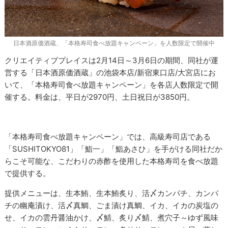
日本酒原価酒蔵、「本格寿司食べ放題キャンペーン」を人数限定で開催中
クリエイティブプレイスは2月14日～3月6日の期間、同社が運
営する「日本酒原価酒蔵」の池袋本店/新宿東口店/大宮店にお
いて、「本格寿司食べ放題キャンペーン」を各店人数限定で開
催する。料金は、平日が2970円、土日祝日が3850円。
「本格寿司食べ放題キャンペーン」では、高級寿司店である
「SUSHITOKYO81」「鮨一」「鮨あさひ」を手がける同社だか
らこそ可能な、こだわりの赤酢を使用した本格寿司を食べ放題
で提供する。
提供メニューは、生本鮪、生本鮪炙り、活〆カンパチ、カンパ
チの幽庵漬け、活〆真鯛、ごま漬け真鯛、イカ、イカの炭塩の
せ、イカの雲丹醤油かけ、〆鯖、炙り〆鯖、煮穴子～ゆず風味