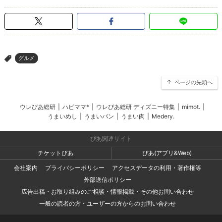
グルメ
>
ページの先頭へ
ウレぴあ総研
|
ハピママ*
|
ウレぴあ総研 ディズニー特集
|
mimot.
|
うまいめし
|
うまいパン
|
うまい肉
|
Medery.
ぴあ関連サイト
チケットぴあ
ぴあ(アプリ&Web)
会社案内
プライバシーポリシー
アクセスデータの利用・著作権等
外部送信ポリシー
広告出稿・お取り組みのご相談・情報掲載・その他お問い合わせ
一般の読者の方・ユーザーの方からのお問い合わせ