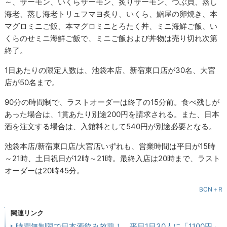
～、サーモン、いくらサーモン、炙りサーモン、つぶ貝、蒸し
海老、蒸し海老トリュフマヨ炙り、いくら、鮨屋の卵焼き、本
マグロミニご飯、本マグロミニとろたく丼、ミニ海鮮ご飯、い
くらのせミニ海鮮ご飯で、ミニご飯および丼物は売り切れ次第
終了。
1日あたりの限定人数は、池袋本店、新宿東口店が30名、大宮
店が50名まで。
90分の時間制で、ラストオーダーは終了の15分前。食べ残しが
あった場合は、1貫あたり別途200円を請求される。また、日本
酒を注文する場合は、入館料として540円が別途必要となる。
池袋本店/新宿東口店/大宮店いずれも、営業時間は平日が15時
～21時、土日祝日が12時～21時。最終入店は20時まで、ラスト
オーダーは20時45分。
BCN＋R
関連リンク
時間無制限で日本酒飲み放題！ 平日1日30人に「1100円」