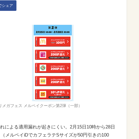
kでシェア
リメガフェス メルペイクーポン第2弾（一部）
による適用漏れが起きにくい。2月15日10時から28日
（メルペイiDでカフェラテSサイズが50円引きの100