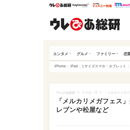
ウレぴあ総研
ハピママ*
ウレぴあ
ウレ
エンタメ
グルメ
ファミリー
恋
iPhone
iPad
Lサイズスマホ・タブレット
>
>
ウレぴあ総研
スマホ・IT
「メルカリメガフ
「メルカリメガフェス」
レブンや松屋など