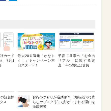
「他社カード
最大20％還元「かなト
子育て世帯の「お金の
入 7月1
ク！」キャンペーン本
リアル」に関する調
用
日スタート！
査 今の負担は食費
済の話題振
お得のつもりが逆効果？ 知らぬ間に膨
ックス
らむサブスク“払い損”が生まれる理由を
徹底解説