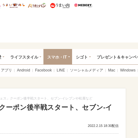
総研 ディズニー特集
mimot.
うまいめし
うまいパン
うまい肉
Medery.
ぴあ総研（うれぴあ）
愛
ライフスタイル
スマホ・IT
シゴト
プレゼント＆キャンペ
アプリ
Android
Facebook
LINE
ソーシャルメディア
Mac
Windows
ェス」クーポン後半戦スタート、セブン‐イレブンや松屋など
クーポン後半戦スタート、セブン‐イ
2022.2.15 18:30配信