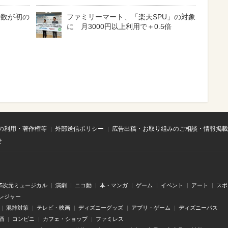
費数が初の
ファミリーマート、「楽天SPU」の対象
に 月3000円以上利用で＋0.5倍
の利用・著作権等
外部送信ポリシー
広告出稿・お取り組みのご相談・情報掲載
せ
.5次元ミュージカル
演劇
ニコ動
本・マンガ
ゲーム
イベント
アート
スポ
レジャー
混雑対策
テレビ・映画
ディズニーグッズ
アプリ・ゲーム
ディズニーパス
酒
コンビニ
カフェ・ショップ
ファミレス