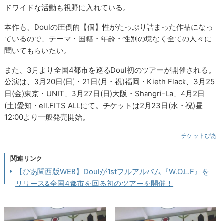
ドワイドな活動も視野に入れている。
本作も、Doulの圧倒的【個】性がたっぷり詰まった作品になっ
ているので、テーマ・国籍・年齢・性別の境なく全ての人々に
聞いてもらいたい。
また、3月より全国4都市を巡るDoul初のツアーが開催される。
公演は、3月20日(日)・21日(月・祝)福岡・Kieth Flack、3月25
日(金)東京・UNIT、3月27日(日)大阪・Shangri-La、4月2日
(土)愛知・ell.FITS ALLにて。チケットは2月23日(水・祝)昼
12:00より一般発売開始。
チケットぴあ
関連リンク
【ぴあ関西版WEB】Doulが1stフルアルバム『W.O.L.F』を
リリース&全国4都市を回る初のツアーを開催！