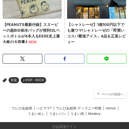
音楽
J-POP・ROCK
>
ページの先頭へ
ウレぴあ総研
|
ハピママ*
|
ウレぴあ総研 ディズニー特集
|
mimot.
|
うまいめし
|
うまいパン
|
うまい肉
|
Medery.
ぴあ関連サイト