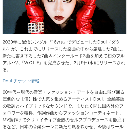
2020年に配信シングル『16yrs』でデビューしたDoul（ダウ
ル）が、これまでにリリースした楽曲の中から厳選した7曲に、
新たに書き下ろした7曲＆インタールード3曲を加えて初のフル
アルバム『W.O.L.F』を完成させた。3月9日(水)にリリースされ
る。
Doul チケット情報
60年代～現代の音楽・ファッション・アートを自由に飛び回る
圧倒的な【個】性で人気を集めるアーティストDoul。全編英語
の歌詞とハイブリッドなサウンドで、またたく間に国内外のフ
ォロワーを獲得。作詞作曲からファッションコーディネート、
MV製作までクリエイティブ全般のセルフプロデュースを徹底す
るなど、日本の音楽シーンに新たな風を吹かせ、今後はワール