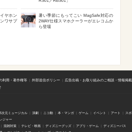
RS01／RBS01」
 イヤホン
暑い季節にもってこい MagSafe対応の
サンワサプ
2WAY仕様スマホクーラーがエレコムか
ら登場
の利用・著作権等
外部送信ポリシー
広告出稿・お取り組みのご相談・情報掲載
せ
.5次元ミュージカル
演劇
ニコ動
本・マンガ
ゲーム
イベント
アート
スポ
レジャー
混雑対策
テレビ・映画
ディズニーグッズ
アプリ・ゲーム
ディズニーパス