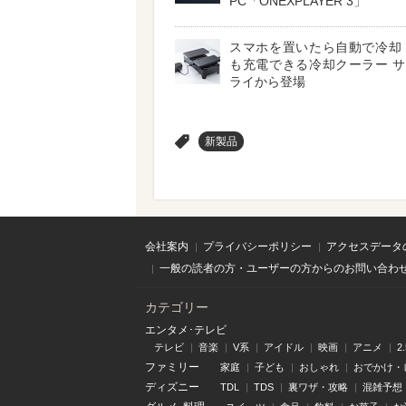
PC「ONEXPLAYER 3」
スマホを置いたら自動で冷却
も充電できる冷却クーラー 
ライから登場
>
新製品
会社案内
プライバシーポリシー
アクセスデータ
一般の読者の方・ユーザーの方からのお問い合わ
カテゴリー
エンタメ･テレビ
テレビ
音楽
V系
アイドル
映画
アニメ
2
ファミリー
家庭
子ども
おしゃれ
おでかけ・
ディズニー
TDL
TDS
裏ワザ・攻略
混雑予想