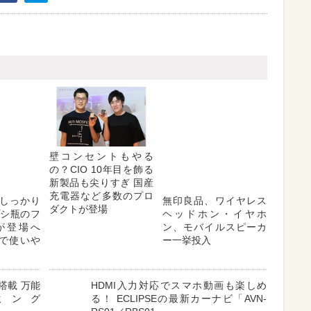
しっかり
壁コンセントもやる
無印良品、ワイヤレス
プシ瓶のフ
の？CIO 10年目を飾る
ヘッドホン・イヤホ
が登場へ
新製品も尖りすぎ 国産
ン、モバイルスピーカ
対応で使いや
充電器など多数のプロ
ー一挙投入
ダクトが登場
搭載 万能
HDMI入力対応でスマホ動画も楽しめ
ミング
る！ ECLIPSEの最新カーナビ「AVN-