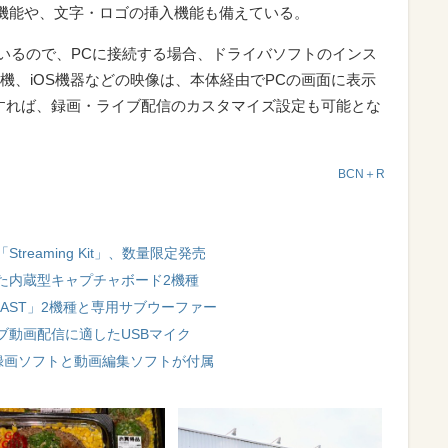
）機能や、文字・ロゴの挿入機能も備えている。
に対応しているので、PCに接続する場合、ドライバソフトのインス
機、iOS機器などの映像は、本体経由でPCの画面に表示
すれば、録画・ライブ配信のカスタマイズ設定も可能とな
BCN＋R
eaming Kit」、数量限定発売
た内蔵型キャプチャボード2機種
LAST」2機種と専用サブウーファー
ブ動画配信に適したUSBマイク
、録画ソフトと動画編集ソフトが付属