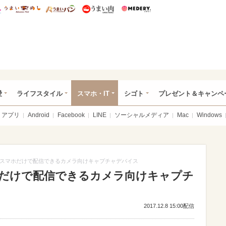
総研 ディズニー特集
mimot.
うまいめし
うまいパン
うまい肉
Medery.
ぴあ総研（うれぴあ）
愛
ライフスタイル
スマホ・IT
シゴト
プレゼント＆キャンペ
アプリ
Android
Facebook
LINE
ソーシャルメディア
Mac
Windows
スマホだけで配信できるカメラ向けキャプチャデバイス
だけで配信できるカメラ向けキャプチ
2017.12.8 15:00配信