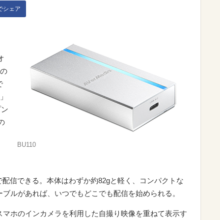
kでシェア
オ
の
で
0」
プン
の
BU110
タイムで配信できる。本体はわずか約82gと軽く、コンパクトな
SBケーブルがあれば、いつでもどこでも配信を始められる。
ラ映像とスマホのインカメラを利用した自撮り映像を重ねて表示す