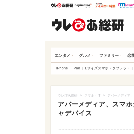
ウレぴあ総研
ハピママ*
ウレぴあ
ウレ
エンタメ
グルメ
ファミリー
恋
iPhone
iPad
Lサイズスマホ・タブレット
>
>
ウレぴあ総研
スマホ・IT
アバーメディア、
アバーメディア、スマホ
ャデバイス