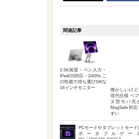
関連記事
2.5K画質・ペン入力・
懐かしいけど
iPadOS対応・240Hz こ
現代仕様 ペ
の性能で持ち運びOKな
タ型モバ充
16インチモニター
MagSafe
すい
PCモードやタブレットモード
ポータブルゲー