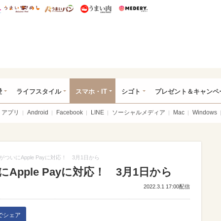
総研 ディズニー特集
mimot.
うまいめし
うまいパン
うまい肉
Medery.
ぴあ総研（うれぴあ）
愛
ライフスタイル
スマホ・IT
シゴト
プレゼント＆キャンペ
アプリ
Android
Facebook
LINE
ソーシャルメディア
Mac
Windows
がついにApple Payに対応！ 3月1日から
Apple Payに対応！ 3月1日から
2022.3.1 17:00配信
kでシェア