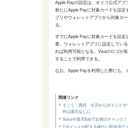
Apple Payの設定は、オリコ公式ア
新たにApple Payに対象カードを設
プリやウォレットアプリから対象カー
る。
すでにApple Payに対象カードを
要。ウォレットアプリに設定している
れば利用可能となる。Visaのロゴ
することで利用できる。
なお、Apple Payを利用した際に
関連リンク
そごう・西武 今月からポイントサー
外は還元なしに
Suicaや楽天Edyでお得のチャン
Tポイントが貯まる後払い型決済アプ