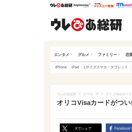
ウレぴあ総研
ハピママ*
ウレぴあ
ウレ
エンタメ
グルメ
ファミリー
恋
iPhone
iPad
Lサイズスマホ・タブレット
>
>
ウレぴあ総研
スマホ・IT
オリコVisaカード
オリコVisaカードがついに
Xでシェア
Faceboo