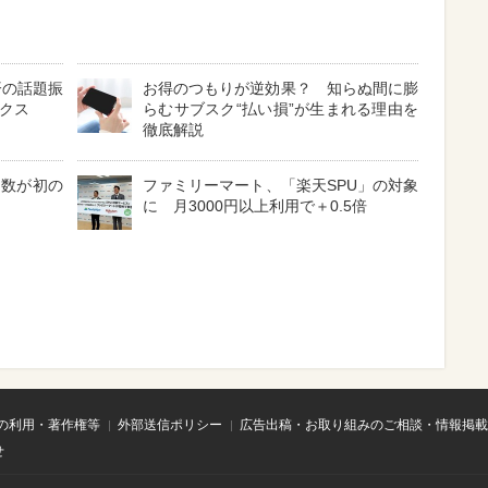
済の話題振
お得のつもりが逆効果？ 知らぬ間に膨
ックス
らむサブスク“払い損”が生まれる理由を
徹底解説
費数が初の
ファミリーマート、「楽天SPU」の対象
に 月3000円以上利用で＋0.5倍
の利用・著作権等
外部送信ポリシー
広告出稿・お取り組みのご相談・情報掲載
せ