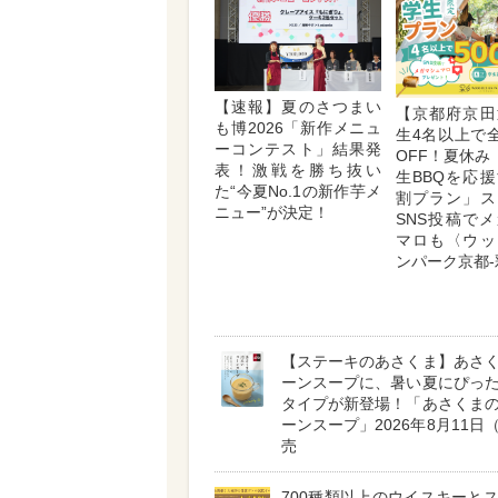
【速報】夏のさつまい
【京都府京田
も博2026「新作メニュ
生4名以上で全
ーコンテスト」結果発
OFF！夏休み
表！激戦を勝ち抜い
生BBQを応
た“今夏No.1の新作芋メ
割プラン」ス
ニュー”が決定！
SNS投稿で
マロも〈ウッ
ンパーク京都-
【ステーキのあさくま】あさ
ーンスープに、暑い夏にぴっ
タイプが新登場！「あさくま
ーンスープ」2026年8月11日
売
700種類以上のウイスキーと