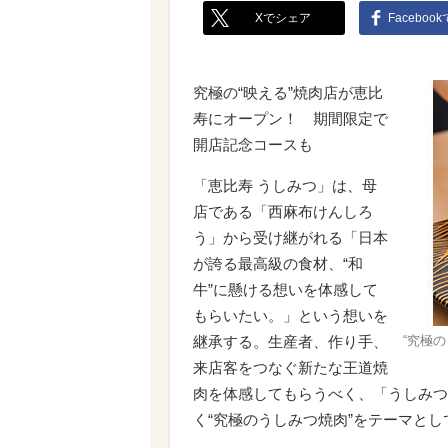
Xでシェア
Faceboo
究極の“映える”焼肉店が恵比
寿にオープン！ 期間限定で
開店記念コースも
「恵比寿 うしみつ」は、母
店である「西麻布けんしろ
う」から受け継がれる「日本
が誇る最高級の食材、“和
牛”に懸ける想いを体感して
もらいたい。」という想いを
継承する。生産者、作り手、
“究極
来店客をつなぐ新たな王道焼
肉を体感してもらうべく、「うしみつ
く“究極のうしみつ焼肉”をテーマとし