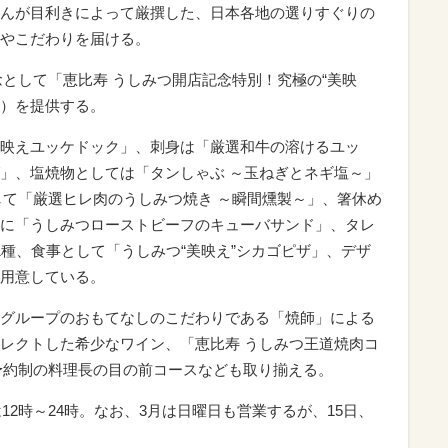
んが目利きによって厳撰した、日本各地の選りすぐりの
やこだわりを届ける。
記念として「恵比寿 うしみつ開店記念特別！究極の“美映
円）を提供する。
映えユッケドック」、刺身は「厳選和牛の溶けるユッ
」、塩焼物としては「タンしゃぶ ～玉ねぎとネギ塩～」
して「厳選ヒレ肉のうしみつ焼き ～瞬間燻製～」、箸休め
に「うしみつローストビーフのキューバサンド」、タレ
1種、食事として「うしみつ“美映え”シカゴピザ」、デザ
用意している。
グループのおもてなしのこだわりである「焼師」による
レクトした希少なワイン、「恵比寿 うしみつ王道焼肉コ
全予約制の料理長の目の前コースなども取り揃える。
12時～24時。なお、3月は日曜日も営業するが、15日、