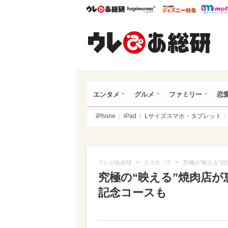
ウレぴあ総研
ハピママ*
ウレぴあ
ウレ
エンタメ
グルメ
ファミリー
恋
iPhone
iPad
Lサイズスマホ・タブレット
>
>
ウレぴあ総研
スマホ・IT
究極の“映える”
究極の“映える”焼肉店
記念コースも