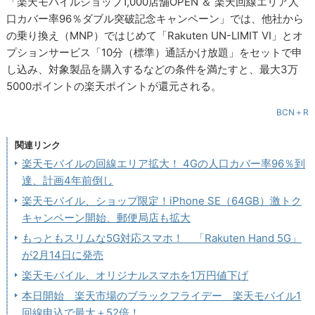
「楽天モバイルショップ1,000店舗OPEN ＆ 楽天回線エリア人
口カバー率96％ダブル突破記念キャンペーン」では、他社から
の乗り換え（MNP）ではじめて「Rakuten UN-LIMIT VI」とオ
プションサービス「10分（標準）通話かけ放題」をセットで申
し込み、対象製品を購入するなどの条件を満たすと、最大3万
5000ポイントの楽天ポイントが還元される。
BCN＋R
関連リンク
楽天モバイルの回線エリア拡大！ 4Gの人口カバー率96％到
達、計画4年前倒し
楽天モバイル、ショップ限定！iPhone SE（64GB）激トク
キャンペーン開始、郵便局店も拡大
もっともスリムな5G対応スマホ！ 「Rakuten Hand 5G」
が2月14日に発売
楽天モバイル、オリジナルスマホを1万円値下げ
本日開始 楽天市場のブラックフライデー 楽天モバイル1
回線申込で最大＋52倍！