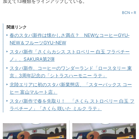
加えて13種類をラインアップしている。
BCN＋R
関連リンク
春のスタバ新作は懐かしさ満点？ NEWなコーヒーGYU‐
NEW＆フルーツGYU-NEW
スタバ新作「さくらカシス ストロベリー 白玉 フラペチー
ノ」、SAKURA第2弾
スタバ新作、コーヒーのワンダーランド「ロースタリー 東
京」3周年記念の「シトラスハーモニー ラテ」
北陸エリアに初のスタバ新業態店、「スターバックス コー
ヒー 富山マルート店」
スタバ新作で春を先取り！ 「さくら ストロベリー 白玉 フ
ラペチーノ」「さくら 咲いた ミルク ラテ」