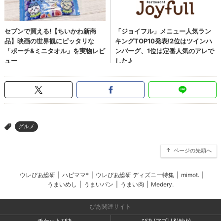
グルメ
>
ページの先頭へ
ウレぴあ総研
|
ハピママ*
|
ウレぴあ総研 ディズニー特集
|
mimot.
|
うまいめし
|
うまいパン
|
うまい肉
|
Medery.
ぴあ関連サイト
チケットぴあ
ぴあ(アプリ&Web)