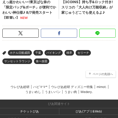
ホテル日航成田
千葉
バイキング
桃李
セリーナ
>
サンセットラウンジ
食べ放題
ページの先頭へ
ウレぴあ総研
|
ハピママ*
|
ウレぴあ総研 ディズニー特集
|
mimot.
|
うまいめし
|
うまいパン
|
うまい肉
|
Medery.
ぴあ関連サイト
チケットぴあ
ぴあ(アプリ&Web)