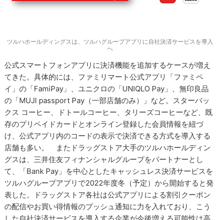
ツルハホールディングスは、ツルハグループアプリに自社決済サービスを導入
へ
公式スマートフォンアプリに決済機能を追加するケースが増え
てきた。具体的には、ファミリマート公式アプリ「ファミペ
イ」の「FamiPay」、ユニクロの「UNIQLO Pay」、無印良品
の「MUJI passport Pay（一部店舗のみ）」など。スターバッ
クス コーヒー、ドトールコーヒー、タリーズコーヒーなど、既
存のプリペイドカードとオンライン登録した会員情報を紐づ
け、公式アプリ内のコードの表示で決済できる方式を導入する
店舗も多い。 またドラッグストア大手のツルハホールディン
グスは、三井住友フィナンシャルグループをパートナーとし
て、「Bank Pay」を中心としたキャッシュレス決済サービスを
ツルハグループアプリで2022年度冬（予定）から開始すると発
表した。ドラッグストア各社は公式アプリによる割引クーポン
の配信やお買い得情報のプッシュ通知に力を入れており、こう
した自社決済サービスを導入する企業が今後増える可能性は高