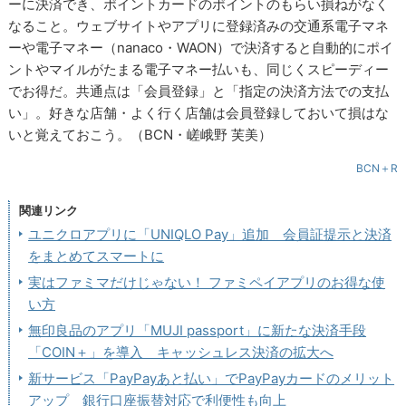
ーに決済でき、ポイントカードのポイントのもらい損ねがなく
なること。ウェブサイトやアプリに登録済みの交通系電子マネ
ーや電子マネー（nanaco・WAON）で決済すると自動的にポイ
ントやマイルがたまる電子マネー払いも、同じくスピーディー
でお得だ。共通点は「会員登録」と「指定の決済方法での支払
い」。好きな店舗・よく行く店舗は会員登録しておいて損はな
いと覚えておこう。（BCN・嵯峨野 芙美）
BCN＋R
関連リンク
ユニクロアプリに「UNIQLO Pay」追加 会員証提示と決済
をまとめてスマートに
実はファミマだけじゃない！ ファミペイアプリのお得な使
い方
無印良品のアプリ「MUJI passport」に新たな決済手段
「COIN＋」を導入 キャッシュレス決済の拡大へ
新サービス「PayPayあと払い」でPayPayカードのメリット
アップ 銀行口座振替対応で利便性も向上