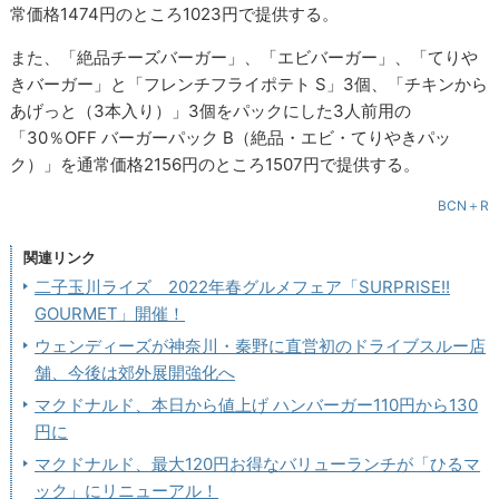
常価格1474円のところ1023円で提供する。
また、「絶品チーズバーガー」、「エビバーガー」、「てりや
きバーガー」と「フレンチフライポテト S」3個、「チキンから
あげっと（3本入り）」3個をパックにした3人前用の
「30％OFF バーガーパック B（絶品・エビ・てりやきパッ
ク）」を通常価格2156円のところ1507円で提供する。
BCN＋R
関連リンク
二子玉川ライズ 2022年春グルメフェア「SURPRISE!!
GOURMET」開催！
ウェンディーズが神奈川・秦野に直営初のドライブスルー店
舗、今後は郊外展開強化へ
マクドナルド、本日から値上げ ハンバーガー110円から130
円に
マクドナルド、最大120円お得なバリューランチが「ひるマ
ック」にリニューアル！