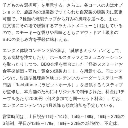
子どものみ選択可）を用意する。さらに、各コースの肉はオプ
ションで、施設内の燻製器でつくられた自家製の燻製肉に変更
可能で、3種類の燻製チップから好みの風味を選べる。また、
注文後にその場で燻製するアラカルトメニューも用意している
ので、スモーキーな香りや風味とともにアウトドア上級者の
BBQの楽しみ方を手軽に味わえる。
エンタメ体験コンテンツ第1弾は、“謎解きミッション”として、
ある食材を注文したり、ホールスタッフとコミュニケーション
を取ったりしつつ、BBQ会場を舞台にした「怪盗ヌスミーとお
食事探偵団～守れ！黄金の燻製肉！！」を用意する。同コンテ
ンツは、対話型推理劇体験コンテンツのマーダーミステリー専
門店「Rabbithole（ラビットホール）」を提供するミスティブ
が監修し、本店舗のためにオリジナルで制作された。料金は1テ
ーブルあたり2000円（何名参加でも同一セット料金）。なお、
エンタメコンテンツは4月以降も順次追加を予定している。
営業時間は、土日祝が11時～14時、15時～18時、19時～22時の
3部制、平日が13時～17時、18時～22時の2部制で、不定休。