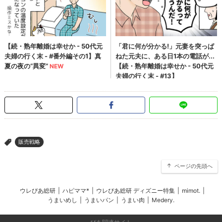
販売戦略
>
ページの先頭へ
ウレぴあ総研
|
ハピママ*
|
ウレぴあ総研 ディズニー特集
|
mimot.
|
うまいめし
|
うまいパン
|
うまい肉
|
Medery.