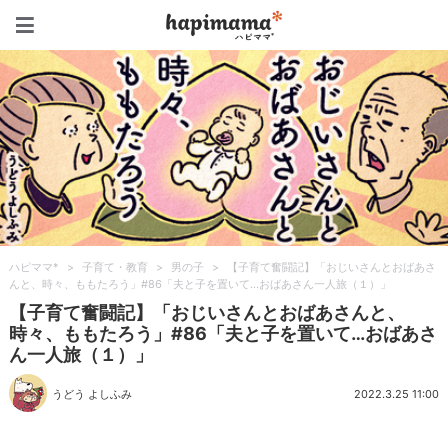
ハピママ*
ハピママ*
>
子育て・教育
>
男の子
>
【子育て奮闘記】「おじいさんとおばあさ
んと、時々、ももたろう」#86「夫と子を置いて…おばあさん一人旅（１）」
【子育て奮闘記】「おじいさんとおばあさんと、
時々、ももたろう」#86「夫と子を置いて…おばあさ
ん一人旅（１）」
うどう よしふみ
2022.3.25 11:00