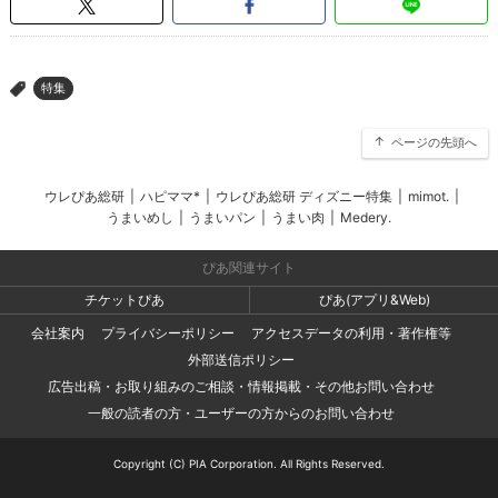
特集
>
ページの先頭へ
ウレぴあ総研
|
ハピママ*
|
ウレぴあ総研 ディズニー特集
|
mimot.
|
うまいめし
|
うまいパン
|
うまい肉
|
Medery.
ぴあ関連サイト
チケットぴあ
ぴあ(アプリ&Web)
会社案内
プライバシーポリシー
アクセスデータの利用・著作権等
外部送信ポリシー
広告出稿・お取り組みのご相談・情報掲載・その他お問い合わせ
一般の読者の方・ユーザーの方からのお問い合わせ
Copyright (C) PIA Corporation. All Rights Reserved.