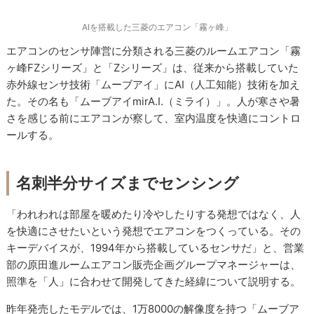
AIを搭載した三菱のエアコン「霧ヶ峰」
エアコンのセンサ陣営に分類される三菱のルームエアコン「霧
ヶ峰FZシリーズ」と「Zシリーズ」は、従来から搭載していた
赤外線センサ技術「ムーブアイ」にAI（人工知能）技術を加え
た。その名も「ムーブアイmirA.I.（ミライ）」。人が寒さや暑
さを感じる前にエアコンが察して、室内温度を快適にコントロ
ールする。
名刺半分サイズまでセンシング
「われわれは部屋を暖めたり冷やしたりする発想ではなく、人
を快適にさせたいという発想でエアコンをつくっている。その
キーデバイスが、1994年から搭載しているセンサだ」と、営業
部の原田進ルームエアコン販売企画グループマネージャーは、
照準を「人」に合わせて開発してきた経緯について説明する。
昨年発売したモデルでは、1万8000の解像度を持つ「ムーブア