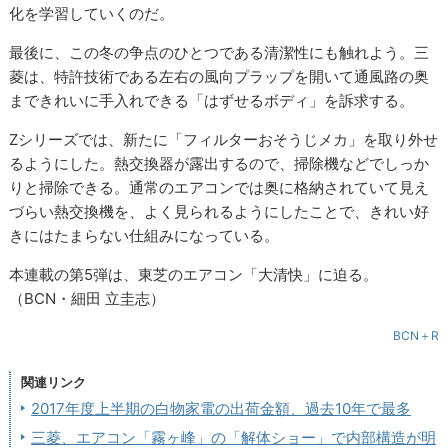
化を学習していくのだ。
最後に、この冬の争点のひとつである清潔性にも触れよう。三
菱は、特許技術である左右の風向プラップを開いて通風路の奥
まできれいに手入れできる「はずせるボディ」を訴求する。
Zシリーズでは、新たに「フィルターおそうじメカ」を取り外せ
るようにした。熱交換器が露出するので、掃除機などでしっか
りと掃除できる。通常のエアコンでは奥に格納されていて見え
づらい熱交換機を、よく見られるようにしたことで、きれい好
きにはたまらない仕組みになっている。
本連載の第5弾は、東芝のエアコン「大清快」に迫る。
（BCN・細田 立圭志）
BCN＋R
関連リンク
2017年度上半期の白物家電の出荷金額、過去10年で最多
三菱、エアコン「霧ヶ峰」の「解体ショー」で内部構造が明