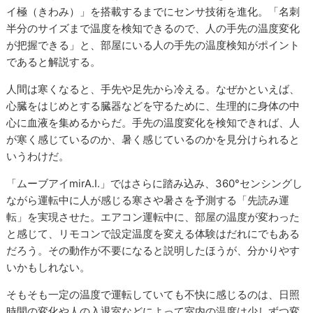
イ極（きわみ）」を搭載するまでにセンサ技術を進化。「名刺
半分のサイズまで温度を検知できるので、人の手先の温度変化
が把握できる」と、部屋にいる人の手先の温度検知がポイント
であると解説する。
人間は寒くなると、手先や足先から冷える。なぜかといえば、
心臓をはじめとする臓器などを守るために、生理的に身体の中
心に血液を集めるからだ。手先の温度変化を検知できれば、人
が寒く感じているのか、暑く感じているのかを見分けられると
いうわけだ。
「ムーブアイmirA.I.」ではさらに踏み込み、360°センシングし
ながら運転中に人が感じる寒さや暑さを予測する「先読み運
転」を実現させた。エアコン運転中に、部屋の温度が変わった
と感じて、リモコンで設定温度を変える体験はだれにでもある
だろう。その動作が不要になると説明したほうが、分かりやす
いかもしれない。
そもそも一定の温度で運転していても不快に感じるのは、日照
時間の変化や人の入退室などによって室内の温度は少しずつ変