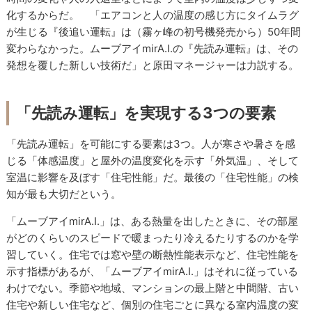
化するからだ。 「エアコンと人の温度の感じ方にタイムラグ
が生じる『後追い運転』は（霧ヶ峰の初号機発売から）50年間
変わらなかった。ムーブアイmirA.I.の『先読み運転』は、その
発想を覆した新しい技術だ」と原田マネージャーは力説する。
「先読み運転」を実現する3つの要素
「先読み運転」を可能にする要素は3つ。人が寒さや暑さを感
じる「体感温度」と屋外の温度変化を示す「外気温」、そして
室温に影響を及ぼす「住宅性能」だ。最後の「住宅性能」の検
知が最も大切だという。
「ムーブアイmirA.I.」は、ある熱量を出したときに、その部屋
がどのくらいのスピードで暖まったり冷えるたりするのかを学
習していく。住宅では窓や壁の断熱性能表示など、住宅性能を
示す指標があるが、「ムーブアイmirA.I.」はそれに従っている
わけでない。季節や地域、マンションの最上階と中間階、古い
住宅や新しい住宅など、個別の住宅ごとに異なる室内温度の変