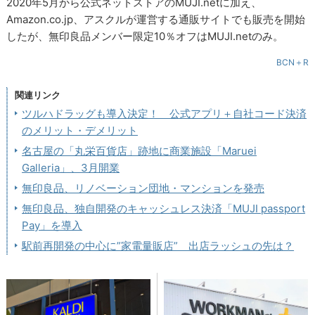
2020年5月から公式ネットストアのMUJI.netに加え、
Amazon.co.jp、アスクルが運営する通販サイトでも販売を開始
したが、無印良品メンバー限定10％オフはMUJI.netのみ。
BCN＋R
関連リンク
ツルハドラッグも導入決定！ 公式アプリ＋自社コード決済
のメリット・デメリット
名古屋の「丸栄百貨店」跡地に商業施設「Maruei
Galleria」、3月開業
無印良品、リノベーション団地・マンションを発売
無印良品、独自開発のキャッシュレス決済「MUJI passport
Pay」を導入
駅前再開発の中心に”家電量販店” 出店ラッシュの先は？