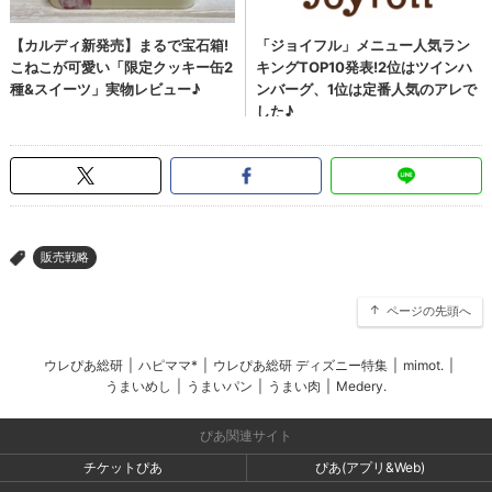
販売戦略
>
ページの先頭へ
ウレぴあ総研
|
ハピママ*
|
ウレぴあ総研 ディズニー特集
|
mimot.
|
うまいめし
|
うまいパン
|
うまい肉
|
Medery.
ぴあ関連サイト
チケットぴあ
ぴあ(アプリ&Web)