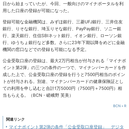
日から始まっていたが、今回、一般向けのマイナポータルを利
用した口座の登録が可能になった。
登録可能な金融機関は、みずほ銀行、三菱UFJ銀行、三井住友
銀行、りそな銀行、埼玉りそな銀行、PayPay銀行、ソニー銀
行、楽天銀行、住信SBIネット銀行、イオン銀行、ローソン銀
行、ゆうちょ銀行など多数。さらに23年下期以降をめどに金融
機関の窓口などでの登録も可能になる予定。
公金受取口座の登録は、最大2万円相当が付与される「マイナポ
イント第2弾」の三つの条件の一つで、マイナンバーカードを作
成した上で、公金受取口座の登録を行うと7500円相当のポイン
トが付与される。別途、マイナンバーカードの健康保険証とし
ての利用を申し込むと合計1万5000円（7500円＋7500円）相
当もらえる。（BCN・嵯峨野 芙美）
BCN＋R
関連リンク
マイナポイント第2弾の条件「公金受取口座登録」 デジタ