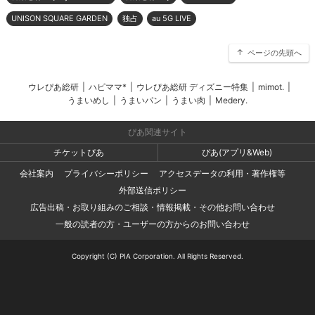
UNISON SQUARE GARDEN
独占
au 5G LIVE
ページの先頭へ
ウレぴあ総研
|
ハピママ*
|
ウレぴあ総研 ディズニー特集
|
mimot.
|
うまいめし
|
うまいパン
|
うまい肉
|
Medery.
ぴあ関連サイト
チケットぴあ
ぴあ(アプリ&Web)
会社案内
プライバシーポリシー
アクセスデータの利用・著作権等
外部送信ポリシー
広告出稿・お取り組みのご相談・情報掲載・その他お問い合わせ
一般の読者の方・ユーザーの方からのお問い合わせ
Copyright (C) PIA Corporation. All Rights Reserved.