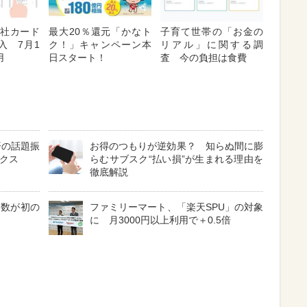
「他社カード
最大20％還元「かなト
子育て世帯の「お金の
入 7月1
ク！」キャンペーン本
リアル」に関する調
用
日スタート！
査 今の負担は食費
済の話題振
お得のつもりが逆効果？ 知らぬ間に膨
ックス
らむサブスク“払い損”が生まれる理由を
徹底解説
費数が初の
ファミリーマート、「楽天SPU」の対象
に 月3000円以上利用で＋0.5倍