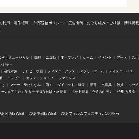
の利用・著作権等
外部送信ポリシー
広告出稿・お取り組みのご相談・情報掲載
せ
.5次元ミュージカル
演劇
ニコ動
本・マンガ
ゲーム
イベント
アート
スポ
レジャー
混雑対策
テレビ・映画
ディズニーグッズ
アプリ・ゲーム
ディズニーパス
酒
コンビニ
カフェ・ショップ
ファミレス
かけ
マナー・身だしなみ
節約
ダイエット・健康
家電
文房具
雑貨
キッチ
〜シェアしたくなる〜 至福な体験・旅特集
ペット特集：ウチのかぞく
特集 カラダ
ぴあ関⻄版WEB
ぴあ中部版WEB
ぴあフィルムフェスティバル(PFF)