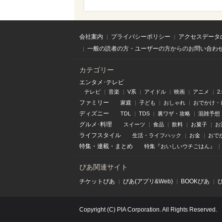
会社案内
プライバシーポリシー
アクセスデータ
一般の読者の方・ユーザーの方からのお問い合わ
カテゴリー
エンタメ･テレビ
テレビ
音楽
V系
アイドル
映画
アニメ
2
ファミリー
家庭
子ども
おしゃれ
おでかけ・
ディズニー
TDL
TDS
裏ワザ・攻略
混雑予想
グルメ･料理
スイーツ
食品
飲料
お菓子
お
ライフスタイル
生活・ライフハック
お金
おで
特集
・
連載
・
まとめ
特集『おいしいウチごはん』
ぴあ関連サイト
チケットぴあ
ぴあ(アプリ&Web)
BOOKぴあ
Copyright (C) PIA Corporation. All Rights Reserved.