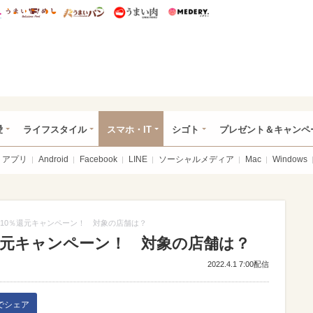
総研 ディズニー特集
mimot.
うまいめし
うまいパン
うまい肉
Medery.
ぴあ総研（うれぴあ）
愛
ライフスタイル
スマホ・IT
シゴト
プレゼント＆キャンペ
アプリ
Android
Facebook
LINE
ソーシャルメディア
Mac
Windows
Yで10％還元キャンペーン！ 対象の店舗は？
0％還元キャンペーン！ 対象の店舗は？
2022.4.1 7:00配信
kでシェア