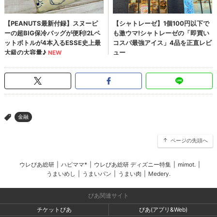
金融
>
ページの先頭へ
ウレぴあ総研
|
ハピママ*
|
ウレぴあ総研 ディズニー特集
|
mimot.
|
うまいめし
|
うまいパン
|
うまい肉
|
Medery.
ぴあ関連サイト
チケットぴあ
ぴあ(アプリ&Web)