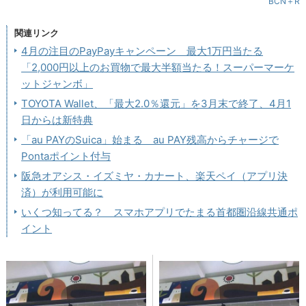
BCN＋R
関連リンク
4月の注目のPayPayキャンペーン 最大1万円当たる
「2,000円以上のお買物で最大半額当たる！スーパーマーケ
ットジャンボ」
TOYOTA Wallet、「最大2.0％還元」を3月末で終了、4月1
日からは新特典
「au PAYのSuica」始まる au PAY残高からチャージで
Pontaポイント付与
阪急オアシス・イズミヤ・カナート、楽天ペイ（アプリ決
済）が利用可能に
いくつ知ってる？ スマホアプリでたまる首都圏沿線共通ポ
イント