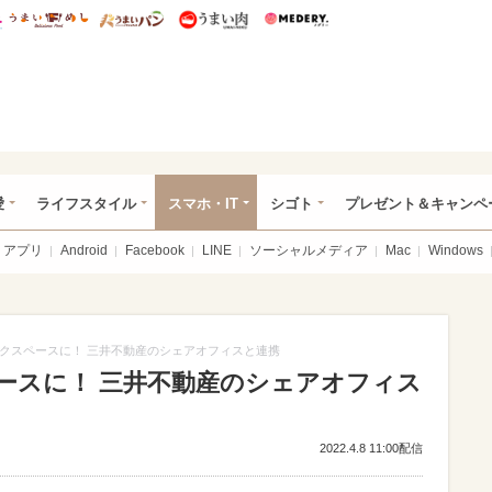
総研 ディズニー特集
mimot.
うまいめし
うまいパン
うまい肉
Medery.
ぴあ総研（うれぴあ）
愛
ライフスタイル
スマホ・IT
シゴト
プレゼント＆キャンペ
アプリ
Android
Facebook
LINE
ソーシャルメディア
Mac
Windows
クスペースに！ 三井不動産のシェアオフィスと連携
ースに！ 三井不動産のシェアオフィス
2022.4.8 11:00配信