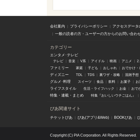
会社案内
プライバシーポリシー
アクセスデータ
一般の読者の方・ユーザーの方からのお問い合わ
カテゴリー
エンタメ･テレビ
テレビ
音楽
V系
アイドル
映画
アニメ
2
ファミリー
家庭
子ども
おしゃれ
おでかけ・
ディズニー
TDL
TDS
裏ワザ・攻略
混雑予想
グルメ･料理
スイーツ
食品
飲料
お菓子
お
ライフスタイル
生活・ライフハック
お金
おで
特集
・
連載
・
まとめ
特集『おいしいウチごはん』
ぴあ関連サイト
チケットぴあ
ぴあ(アプリ&Web)
BOOKぴあ
Copyright (C) PIA Corporation. All Rights Reserved.