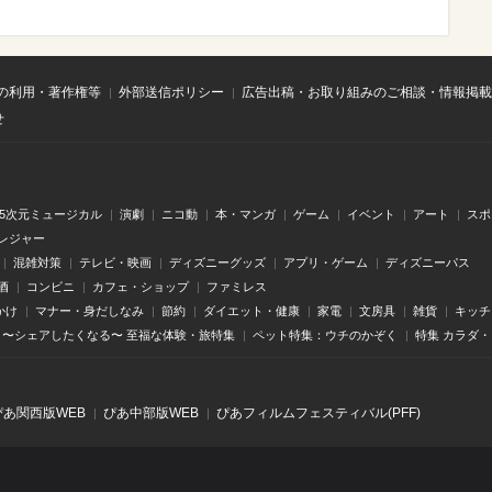
の利用・著作権等
外部送信ポリシー
広告出稿・お取り組みのご相談・情報掲載
せ
.5次元ミュージカル
演劇
ニコ動
本・マンガ
ゲーム
イベント
アート
スポ
レジャー
混雑対策
テレビ・映画
ディズニーグッズ
アプリ・ゲーム
ディズニーパス
酒
コンビニ
カフェ・ショップ
ファミレス
かけ
マナー・身だしなみ
節約
ダイエット・健康
家電
文房具
雑貨
キッチ
〜シェアしたくなる〜 至福な体験・旅特集
ペット特集：ウチのかぞく
特集 カラダ
ぴあ関⻄版WEB
ぴあ中部版WEB
ぴあフィルムフェスティバル(PFF)