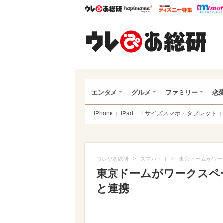
ウレぴあ総研
ハピママ*
ウレぴあ
ウレ
エンタメ
グルメ
ファミリー
恋
iPhone
iPad
Lサイズスマホ・タブレット
>
>
ウレぴあ総研
スマホ・IT
東京ドームがワー
東京ドームがワークスペ
と連携