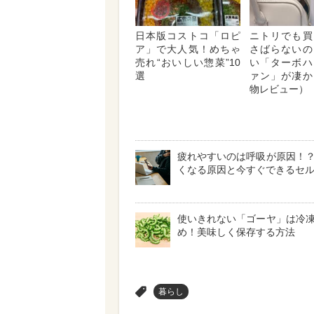
日本版コストコ「ロピ
ニトリでも買
ア」で大人気！めちゃ
さばらないの
売れ“おいしい惣菜”10
い「ターボハ
選
ァン」が凄か
物レビュー）
疲れやすいのは呼吸が原因！
くなる原因と今すぐできるセ
使いきれない「ゴーヤ」は冷
め！美味しく保存する方法
>
暮らし