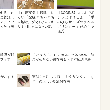
える！か
【山崎実業】掃除しに
【3COINS】スマホでポ
に超涼し
くい「配線ぐちゃぐち
チッと作れるよ！「手
ンディフ
ゃ地獄」が5分でスッキ
のひらサイズのラベル
った（実
リ！別世界になった話
プリンター」がめちゃ
優秀♪
？呼吸が浅
「とうもろこし」は丸ごと冷凍OK！鮮
ルフケア
度が落ちない保存法＆おすすめ調理法
凍がおすす
実は1ヶ月も長持ち！超カンタン「な
す」の正しい冷凍保存法