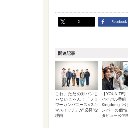
X
Facebook
関連記事
これ、ただの対バンじ
【YOUNIT
ゃないじゃん！「フラ
バイバル番組『R
ワーカンパニーズ×スキ
Kingdom』
マスイッチ」が“必見”な
ンバーの個性
理由
タビュー公開!!