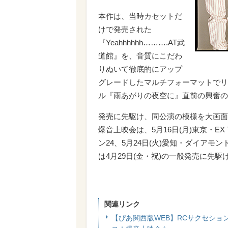
本作は、当時カセットだ
けで発売された
『Yeahhhhhh……….AT武
道館』を、音質にこだわ
りぬいて徹底的にアップ
グレードしたマルチフォーマットでリ
ル『雨あがりの夜空に』直前の興奮の
発売に先駆け、同公演の模様を大画面
爆音上映会は、5月16日(月)東京・EX T
ン24、5月24日(火)愛知・ダイアモン
は4月29日(金・祝)の一般発売に先駆け
関連リンク
【ぴあ関西版WEB】RCサクセシ