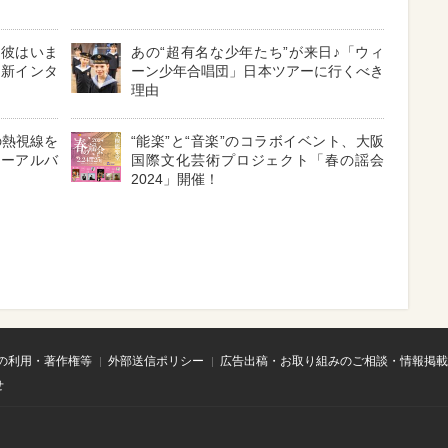
！彼はいま
あの“超有名な少年たち”が来日♪「ウィ
最新インタ
ーン少年合唱団」日本ツアーに行くべき
理由
の熱視線を
“能楽”と“音楽”のコラボイベント、大阪
ューアルバ
国際文化芸術プロジェクト「春の謡会
2024」開催！
の利用・著作権等
外部送信ポリシー
広告出稿・お取り組みのご相談・情報掲載
せ