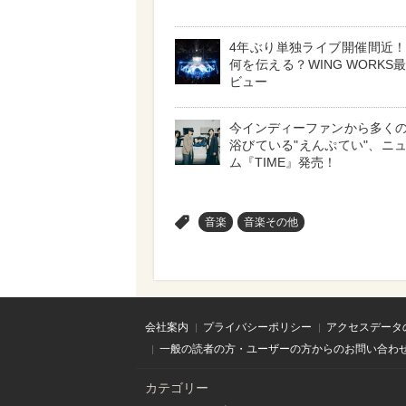
4年ぶり単独ライブ開催間近
何を伝える？WING WORKS
ビュー
今インディーファンから多く
浴びている"えんぷてい"、ニ
ム『TIME』発売！
>
音楽
音楽その他
会社案内
プライバシーポリシー
アクセスデータ
一般の読者の方・ユーザーの方からのお問い合わ
カテゴリー