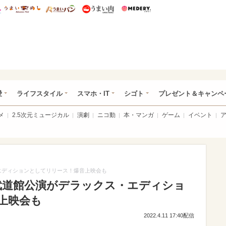
総研 ディズニー特集
mimot.
うまいめし
うまいパン
うまい肉
Medery.
ぴあ総研（うれぴあ）
愛
ライフスタイル
スマホ・IT
シゴト
プレゼント＆キャンペ
メ
2.5次元ミュージカル
演劇
ニコ動
本・マンガ
ゲーム
イベント
エディションとしてリリース！爆音上映会も
武道館公演がデラックス・エディショ
上映会も
2022.4.11 17:40配信