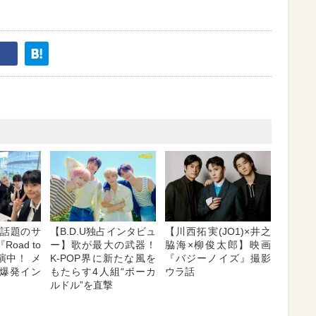
E】話題のサ
【B.D.U独占インタビュ
【川西拓実(JO1)×井之
oad to
ー】歌が最大の武器！
脇海×柳俊太郎】映画
出演中！ メ
K-POP界に新たな風を
『バジーノイズ』撮影
爆発イン
もたらす4人組“ボーカ
ウラ話
ルドル”を直撃