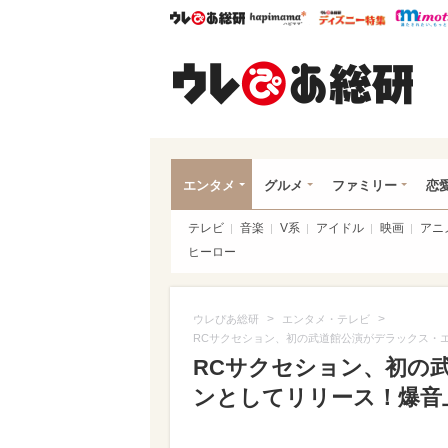
ウレぴあ総研
ハピママ*
ウレぴあ
ウレ
エンタメ
グルメ
ファミリー
恋
テレビ
音楽
V系
アイドル
映画
アニ
ヒーロー
>
>
ウレぴあ総研
エンタメ・テレビ
RCサクセション、初の武道館公演がデラックス・
RCサクセション、初の
ンとしてリリース！爆音