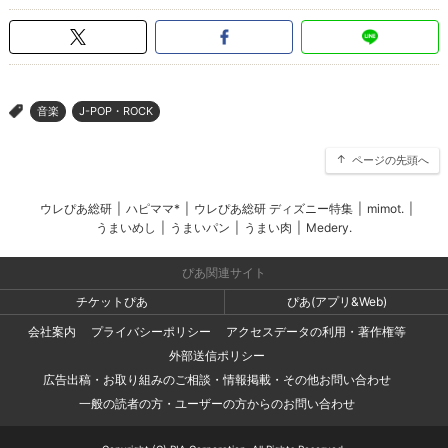
音楽
J-POP・ROCK
>
ページの先頭へ
ウレぴあ総研
|
ハピママ*
|
ウレぴあ総研 ディズニー特集
|
mimot.
|
うまいめし
|
うまいパン
|
うまい肉
|
Medery.
ぴあ関連サイト
チケットぴあ
ぴあ(アプリ&Web)
会社案内
プライバシーポリシー
アクセスデータの利用・著作権等
外部送信ポリシー
広告出稿・お取り組みのご相談・情報掲載・その他お問い合わせ
一般の読者の方・ユーザーの方からのお問い合わせ