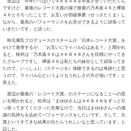
渡辺は「今年いっぱいでＡＫＢ４８を卒業させていただくん
ですけど、最後のレコード大賞の場で後輩の乃木坂４６と欅坂
４６とそろったことで、お互いが切磋琢磨（せっさたくま）し
ながら、最高のパフォーマンスをお見せできるように頑張って
いきたいです」と語った。
秋元康氏プロデュースの３チームが「日本レコード大賞」を
かけて激突するが、「お互いにライバル心はある？」と聞かれ
ると、桜井は「乃木坂４６はＡＫＢ４８さんを目標にやってき
たグループですし、欅坂４６は私たちの妹分として頑張ってき
たので、いっしょに（ステージを）体験できるのは奇跡だと思
うので、ライバル心というよりもうれしさの方が強いです」と
答えた。
渡辺が最後の「レコード大賞」のステージになることへの思
いを聞かれると、松井は「まゆゆさんはＡＫＢ４８をずっと引
っ張ってきてくださった先輩なので、当日はまゆゆさんへの感
謝の気持ちを込めてパフォーマンスをしたいです。そして、大
賞というすてきな結果が出たらうれしいなと思っています」と
話した。