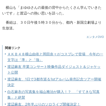
横山も「まゆゆさんの最後の背中からたくさん学んでいきた
いです」と渡辺への熱い思いを語った。
番組は、３０日午後５時３０分から、都内・新国立劇場より
生放送。
エンタメOVO
関連リンク
ＡＫＢ４８横山由依と岡田奈々がコスプレで登場 今年の一
文字は「準」と「強」
渡辺麻友 卒業コンサート映像作品ダイジェスト＆ジャケッ
ト公開
渡辺麻友、1日で3都市巡る1stアルバム発売記念ツアー開催
決定
白石麻衣の写真集を福山雅治が購入！？ 「すてきな写真
集」と絶賛
渡辺麻友、2年半ぶりのソロライブ開催決定！