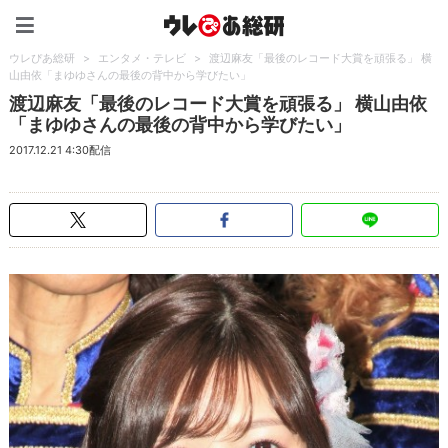
ウレぴあ総研（うれぴあ）
ウレぴあ総研
>
エンタメ・テレビ
>
渡辺麻友「最後のレコード大賞を頑張る」 横
山由依「まゆゆさんの最後の背中から学びたい」
渡辺麻友「最後のレコード大賞を頑張る」 横山由依
「まゆゆさんの最後の背中から学びたい」
2017.12.21 4:30配信