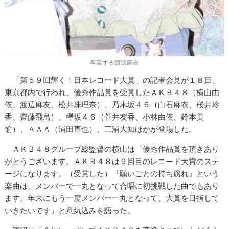
卒業する渡辺麻友
「第５９回輝く！日本レコード大賞」の記者会見が１８日、
東京都内で行われ、優秀作品賞を受賞したＡＫＢ４８（横山由
依、渡辺麻友、松井珠理奈）、乃木坂４６（白石麻衣、桜井玲
香、齋藤飛鳥）、欅坂４６（菅井友香、小林由依、鈴本美
愉）、ＡＡＡ（浦田直也）、三浦大知ほかが登場した。
ＡＫＢ４８グループ総監督の横山は「優秀作品賞を頂きあり
がとうございます。ＡＫＢ４８は９回目のレコード大賞のステ
ージになります。（受賞した）『願いごとの持ち腐れ』という
楽曲は、メンバーで一丸となって合唱に初挑戦した曲でもあり
ます。年末にもう一度メンバー一丸となって、大賞を目指して
いきたいです」と意気込みを語った。