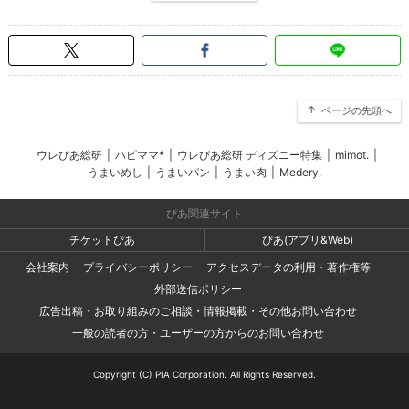
ページの先頭へ
ウレぴあ総研
|
ハピママ*
|
ウレぴあ総研 ディズニー特集
|
mimot.
|
うまいめし
|
うまいパン
|
うまい肉
|
Medery.
ぴあ関連サイト
チケットぴあ
ぴあ(アプリ&Web)
会社案内
プライバシーポリシー
アクセスデータの利用・著作権等
外部送信ポリシー
広告出稿・お取り組みのご相談・情報掲載・その他お問い合わせ
一般の読者の方・ユーザーの方からのお問い合わせ
Copyright (C) PIA Corporation. All Rights Reserved.