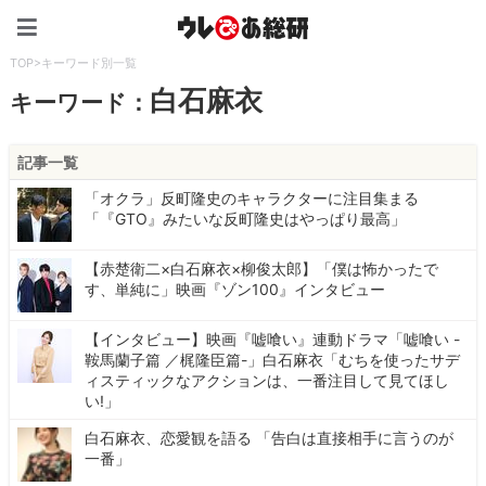
ウレぴあ総研（うれぴあ）
TOP
>
キーワード別一覧
白石麻衣
キーワード：
記事一覧
「オクラ」反町隆史のキャラクターに注目集まる
「『GTO』みたいな反町隆史はやっぱり最高」
【赤楚衛二×白石麻衣×柳俊太郎】「僕は怖かったで
す、単純に」映画『ゾン100』インタビュー
【インタビュー】映画『嘘喰い』連動ドラマ「嘘喰い -
鞍馬蘭子篇 ／梶隆臣篇-」白石麻衣「むちを使ったサデ
ィスティックなアクションは、一番注目して見てほし
い!」
白石麻衣、恋愛観を語る 「告白は直接相手に言うのが
一番」