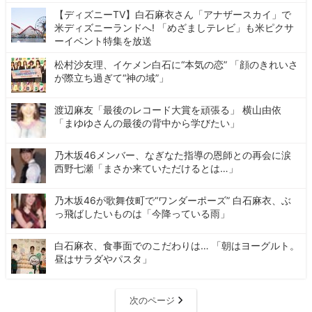
【ディズニーTV】白石麻衣さん「アナザースカイ」で
米ディズニーランドへ! 「めざましテレビ」も米ピクサ
ーイベント特集を放送
松村沙友理、イケメン白石に“本気の恋” 「顔のきれいさ
が際立ち過ぎて“神の域”」
渡辺麻友「最後のレコード大賞を頑張る」 横山由依
「まゆゆさんの最後の背中から学びたい」
乃木坂46メンバー、なぎなた指導の恩師との再会に涙
西野七瀬「まさか来ていただけるとは…」
乃木坂46が歌舞伎町で“ワンダーポーズ” 白石麻衣、ぶ
っ飛ばしたいものは「今降っている雨」
白石麻衣、食事面でのこだわりは… 「朝はヨーグルト。
昼はサラダやパスタ」
次のページ