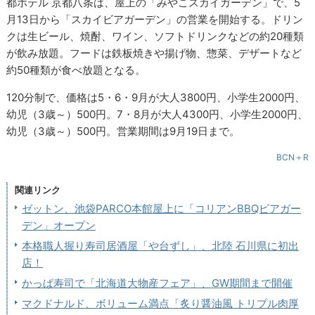
都ホテル 京都八条は、屋上の「みやこスカイガーデン」で、5
月13日から「スカイビアガーデン」の営業を開始する。ドリン
クは生ビール、焼酎、ワイン、ソフトドリンクなどの約20種類
が飲み放題。フードは鉄板焼きや揚げ物、惣菜、デザートなど
約50種類が食べ放題となる。
120分制で、価格は5・6・9月が大人3800円、小学生2000円、
幼児（3歳～）500円。7・8月が大人4300円、小学生2000円、
幼児（3歳～）500円。営業期間は9月19日まで。
BCN＋R
関連リンク
ゼットン、池袋PARCO本館屋上に「コリアンBBQビアガー
デン」オープン
本格職人握り寿司居酒屋「や台ずし」、北陸 石川県に初出
店！
かっぱ寿司で「北海道大物産フェア」、GW期間まで開催
マクドナルド、ボリューム満点「炙り醤油風 トリプル肉厚