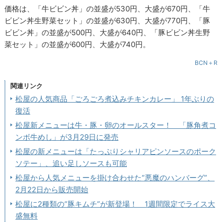
価格は、「牛ビビン丼」の並盛が530円、大盛が670円、「牛
ビビン丼生野菜セット」の並盛が630円、大盛が770円、「豚
ビビン丼」の並盛が500円、大盛が640円、「豚ビビン丼生野
菜セット」の並盛が600円、大盛が740円。
BCN＋R
関連リンク
松屋の人気商品「ごろごろ煮込みチキンカレー」 1年ぶりの
復活
松屋新メニューは牛・豚・卵のオールスター！ 「豚角煮コ
ンボ牛めし」が3月29日に発売
松屋の新メニューは「たっぷりシャリアピンソースのポーク
ソテー」、追い足しソースも可能
松屋から人気メニューを掛け合わせた“悪魔のハンバーグ”、
2月22日から販売開始
松屋に2種類の“豚キムチ”が新登場！ 1週間限定でライス大
盛無料