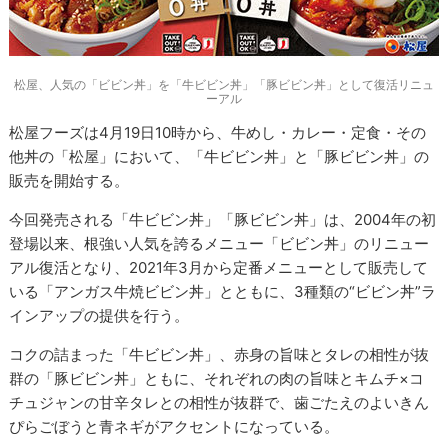
松屋、人気の「ビビン丼」を「牛ビビン丼」「豚ビビン丼」として復活リニュ
ーアル
松屋フーズは4月19日10時から、牛めし・カレー・定食・その
他丼の「松屋」において、「牛ビビン丼」と「豚ビビン丼」の
販売を開始する。
今回発売される「牛ビビン丼」「豚ビビン丼」は、2004年の初
登場以来、根強い人気を誇るメニュー「ビビン丼」のリニュー
アル復活となり、2021年3月から定番メニューとして販売して
いる「アンガス牛焼ビビン丼」とともに、3種類の“ビビン丼”ラ
インアップの提供を行う。
コクの詰まった「牛ビビン丼」、赤身の旨味とタレの相性が抜
群の「豚ビビン丼」ともに、それぞれの肉の旨味とキムチ×コ
チュジャンの甘辛タレとの相性が抜群で、歯ごたえのよいきん
ぴらごぼうと青ネギがアクセントになっている。