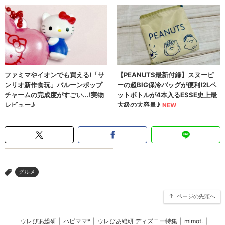
グルメ
>
ページの先頭へ
ウレぴあ総研
|
ハピママ*
|
ウレぴあ総研 ディズニー特集
|
mimot.
|