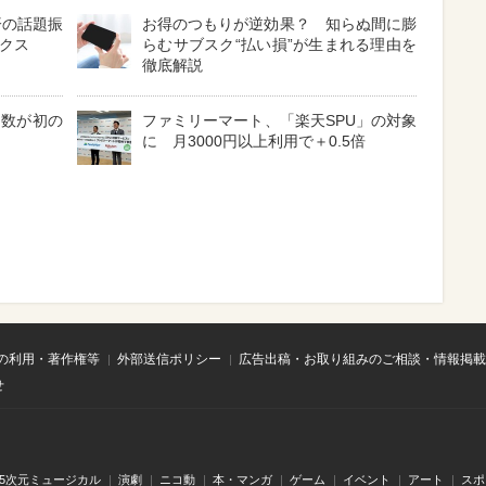
済の話題振
お得のつもりが逆効果？ 知らぬ間に膨
ックス
らむサブスク“払い損”が生まれる理由を
徹底解説
費数が初の
ファミリーマート、「楽天SPU」の対象
に 月3000円以上利用で＋0.5倍
の利用・著作権等
外部送信ポリシー
広告出稿・お取り組みのご相談・情報掲載
せ
.5次元ミュージカル
演劇
ニコ動
本・マンガ
ゲーム
イベント
アート
スポ