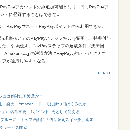
つのPayPayアカウントのみ追加可能となり、同じPayPayア
アカウントに登録することはできない。
jpでは、PayPayマネー・PayPayポイントのみ利用できる。
Pay請求書払い」のPayPayステップ特典を変更し、特典付与
した。引き続き、PayPayステップの達成条件（決済回
azon.co.jpの決済方法にPayPayが加わったことで、
テップが達成しやすくなる。
BCN＋R
シュは他社にも波及か？
生 楽天・Amazon・ドコモに勝つ日はくるのか
イント」に名称変更 1ポイント1円として使える
面はブルーに トップ画面に「切り替えスイッチ」追加
交換サービス開始