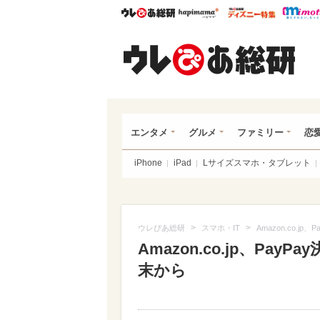
ウレぴあ総研
ハピママ*
ウレぴあ
ウレ
エンタメ
グルメ
ファミリー
恋
iPhone
iPad
Lサイズスマホ・タブレット
>
>
ウレぴあ総研
スマホ・IT
Amazon.co.
Amazon.co.jp、P
末から