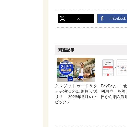
X
Facebook
関連記事
クレジットカード＆タ
PayPay、
ッチ決済の話題振り返
利用券」を導
り！ 2026年6月のト
日から順次適
ピックス