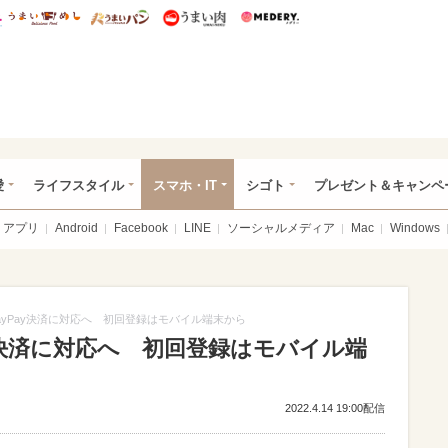
総研 ディズニー特集
mimot.
うまいめし
うまいパン
うまい肉
Medery.
ぴあ総研（うれぴあ）
愛
ライフスタイル
スマホ・IT
シゴト
プレゼント＆キャンペ
アプリ
Android
Facebook
LINE
ソーシャルメディア
Mac
Windows
jp、PayPay決済に対応へ 初回登録はモバイル端末から
ayPay決済に対応へ 初回登録はモバイル端
2022.4.14 19:00配信