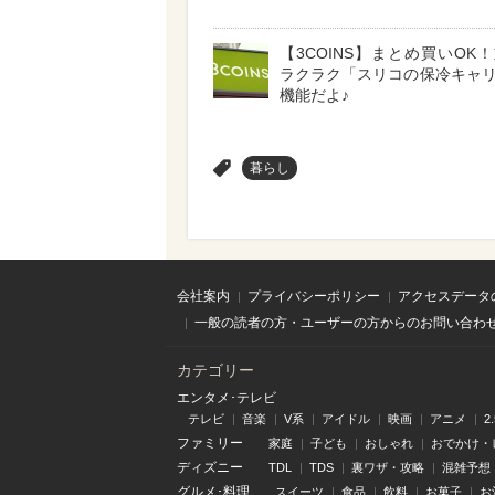
【3COINS】まとめ買いOK
ラクラク「スリコの保冷キャ
機能だよ♪
>
暮らし
会社案内
プライバシーポリシー
アクセスデータ
一般の読者の方・ユーザーの方からのお問い合わ
カテゴリー
エンタメ･テレビ
テレビ
音楽
V系
アイドル
映画
アニメ
2
ファミリー
家庭
子ども
おしゃれ
おでかけ・
ディズニー
TDL
TDS
裏ワザ・攻略
混雑予想
グルメ･料理
スイーツ
食品
飲料
お菓子
お