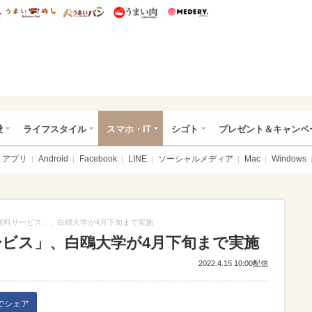
総研 ディズニー特集
mimot.
うまいめし
うまいパン
うまい肉
Medery.
ぴあ総研（うれぴあ）
愛
ライフスタイル
スマホ・IT
シゴト
プレゼント＆キャンペ
アプリ
Android
Facebook
LINE
ソーシャルメディア
Mac
Windows
無料サービス」、白鴎大学が4月下旬まで実施
ービス」、白鴎大学が4月下旬まで実施
2022.4.15 10:00配信
kでシェア