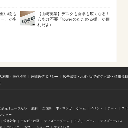
！重い物も
【山崎実業】デスクも食卓も広くなる！
リー」が多
穴あけ不要「towerのたためる棚」が便
利だよ♪
の利用・著作権等
外部送信ポリシー
広告出稿・お取り組みのご相談・情報掲載
せ
.5次元ミュージカル
演劇
ニコ動
本・マンガ
ゲーム
イベント
アート
スポ
レジャー
混雑対策
テレビ・映画
ディズニーグッズ
アプリ・ゲーム
ディズニーパス
酒
コンビニ
カフェ・ショップ
ファミレス