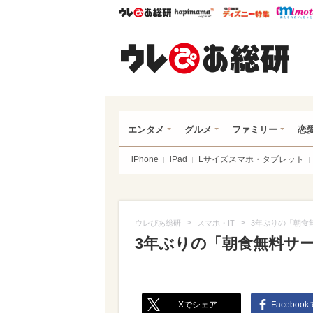
ウレぴあ総研
ハピママ*
ウレぴあ
ウレ
エンタメ
グルメ
ファミリー
恋
iPhone
iPad
Lサイズスマホ・タブレット
>
>
ウレぴあ総研
スマホ・IT
3年ぶりの「朝食
3年ぶりの「朝食無料サ
Xでシェア
Faceboo