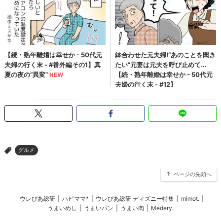
グルメ
>
ページの先頭へ
ウレぴあ総研
|
ハピママ*
|
ウレぴあ総研 ディズニー特集
|
mimot.
|
うまいめし
|
うまいパン
|
うまい肉
|
Medery.