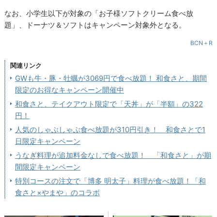
なお、小学生以下が対象の「お子様ソフトクリーム食べ放
題」、ドーナツ＆ソフトはキャンペーン対象外となる。
BCN＋R
関連リンク
GWも牛・豚・牡蠣が3069円で食べ放題！ 和食さと、期間
限定のお得なキャンペーン開催中
和食さと、テイクアウト限定で「天丼」が「半額」の322
円！
人気のしゃぶしゃぶ食べ放題が310円引き！ 和食さとで1
日限定キャンペーン
うなぎ料理が追加料金なしで食べ放題！ 「和食さと」が期
間限定キャンペーン
特別コースの注文で「博多 明太子」料理が食べ放題！「和
食さと×やまや」のコラボ