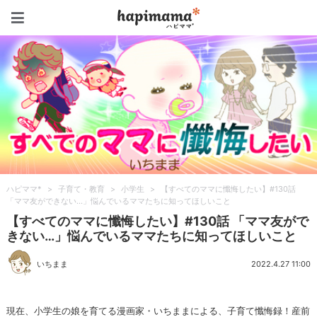
ハピママ*
ハピママ*
>
子育て・教育
>
小学生
>
【すべてのママに懺悔したい】#130話
「ママ友ができない…」悩んでいるママたちに知ってほしいこと
【すべてのママに懺悔したい】#130話 「ママ友がで
きない…」悩んでいるママたちに知ってほしいこと
いちまま
2022.4.27 11:00
現在、小学生の娘を育てる漫画家・いちままによる、子育て懺悔録！産前