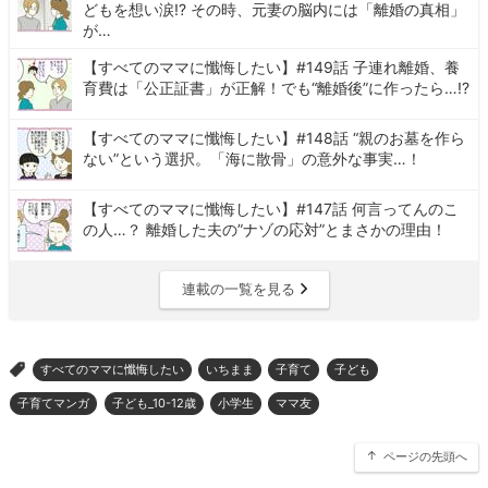
どもを想い涙!? その時、元妻の脳内には「離婚の真相」
が…
【すべてのママに懺悔したい】#149話 子連れ離婚、養
育費は「公正証書」が正解！でも“離婚後”に作ったら…!?
【すべてのママに懺悔したい】#148話 “親のお墓を作ら
ない”という選択。「海に散骨」の意外な事実…！
【すべてのママに懺悔したい】#147話 何言ってんのこ
の人…？ 離婚した夫の”ナゾの応対”とまさかの理由！
連載の一覧を見る
すべてのママに懺悔したい
いちまま
子育て
子ども
>
子育てマンガ
子ども_10-12歳
小学生
ママ友
ページの先頭へ