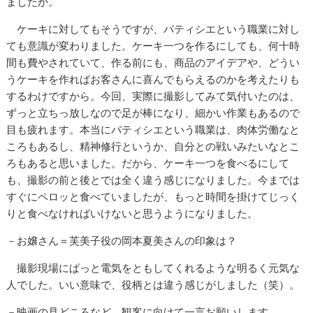
ましたか。
ケーキに対してもそうですが、パティシエという職業に対し
ても意識が変わりました。ケーキ一つを作るにしても、何十時
間も費やされていて、作る前にも、商品のアイデアや、どうい
うケーキを作ればお客さんに喜んでもらえるのかを考えたりも
するわけですから。今回、実際に撮影してみて気付いたのは、
ずっと立ちっ放しなので足が棒になり、細かい作業もあるので
目も疲れます。本当にパティシエという職業は、肉体労働なと
ころもあるし、精神修行というか、自分との戦いみたいなとこ
ろもあると思いました。だから、ケーキ一つを食べるにして
も、撮影の前と後とでは全く違う感じになりました。今までは
すぐにペロッと食べていましたが、もっと時間を掛けてじっく
りと食べなければいけないと思うようになりました。
－お嬢さん＝芙美子役の岡本夏美さんの印象は？
撮影現場にぱっと電気をともしてくれるような明るく元気な
人でした。いい意味で、役柄とは違う感じがしました（笑）。
－映画の見どころなど、観客に向けて一言お願いします。