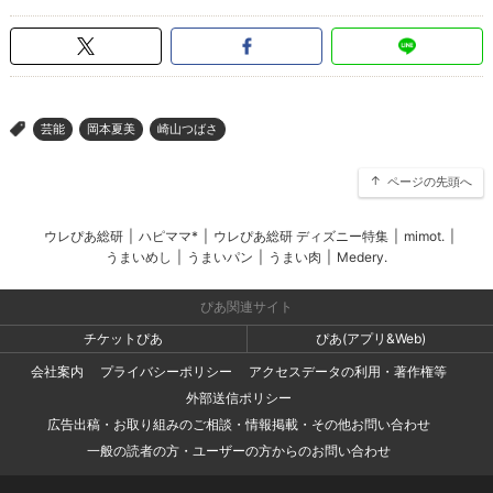
芸能
岡本夏美
崎山つばさ
>
ページの先頭へ
ウレぴあ総研
|
ハピママ*
|
ウレぴあ総研 ディズニー特集
|
mimot.
|
うまいめし
|
うまいパン
|
うまい肉
|
Medery.
ぴあ関連サイト
チケットぴあ
ぴあ(アプリ&Web)
会社案内
プライバシーポリシー
アクセスデータの利用・著作権等
外部送信ポリシー
広告出稿・お取り組みのご相談・情報掲載・その他お問い合わせ
一般の読者の方・ユーザーの方からのお問い合わせ