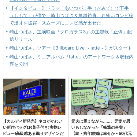
【インタビュー】ドラマ「あいつが上手（かみて）で下手
（しもて）が僕で」崎山つばさ＆鳥越裕貴 お笑いコンビ役
で漫才を披露「スムーズにコンビ感が出せた」
崎山つばさ、主演映画『クロガラス3』の主題歌「正偽」配
信リリース
崎山つばさ、ツアー【Billboard Live ～latte～】がスタート
崎山つばさ、ミニアルバム『latte』のアートワーク＆収録内
容を公開