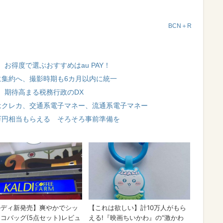
BCN＋R
お得度で選ぶおすすめはau PAY！
に集約へ、撮影時期も6カ月以内に統一
 期待高まる税務行政のDX
はクレカ、交通系電子マネー、流通系電子マネー
万円相当もらえる そろそろ事前準備を