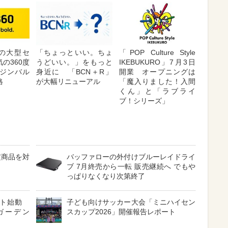
が夏の大型セ
「ちょっといい。ちょ
「POP Culture Style
の360度
うどいい。」をもっと
IKEBUKURO」7月3日
ジンバル
身近に 「BCN＋R」
開業 オープニングは
格
が大幅リニューアル
「魔入りました！入間
くん」と「ラブライ
ブ！シリーズ」
定商品を対
バッファローの外付けブルーレイドライ
ブ 7月終売から一転 販売継続へ でもや
っぱりなくなり次第終了
クト始動
子ども向けサッカー大会「ミニハイセン
ガーデン
スカップ2026」開催報告レポート