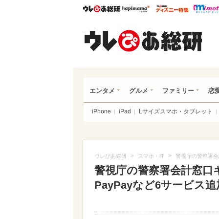
ウレぴあ総研
ハピママ*
ウレぴあ
ウレ
エンタメ
グルメ
ファミリー
恋
iPhone
iPad
Lサイズスマホ・タブレット
>
>
ウレぴあ総研
スマホ・IT
警視庁の警察署会
警視庁の警察署会計窓
PayPayなど6サービス追