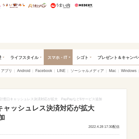
総研 ディズニー特集
mimot.
うまいめし
うまいパン
うまい肉
Medery.
ぴあ総研（うれぴあ）
愛
ライフスタイル
スマホ・IT
シゴト
プレゼント＆キャンペ
アプリ
Android
Facebook
LINE
ソーシャルメディア
Mac
Windows
計窓口キャッシュレス決済対応が拡大 PayPayなど6サービス追加
口キャッシュレス決済対応が拡大
加
2022.4.28 17:30配信