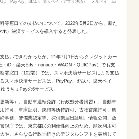
は、PayPay、d払い、楽天ペイ（アプリ決済）、メルペイ、au
等窓口での支払いについて、2022年5月2日から、新た
スマホ）決済サービスを導入すると発表した。
支払いできなかったが、21年7月1日からクレジットカー
D・楽天Edy・nanaco・WAON・QUICPay）でも支
察署窓口（102署）では、スマホ決済サービスによる支払
スマホ決済サービスは、PayPay、d払い、楽天ペイ
、ゆうちょPayの6サービス。
更新等）、自動車運転免許（行政処分者講習）、自動車
用許可、車庫証明、銃砲等所持許可、古物営業許可、風
締事務、警備業認定等、探偵業届出証明、情報公開、放
警視庁では、東京都民の利便性向上のため、順次利用可
大や、さらなる行政手続きのデジタルシフトを実施して