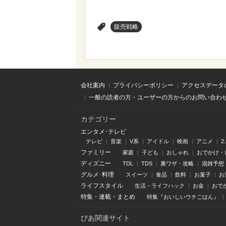
>
販売戦略
会社案内
プライバシーポリシー
アクセスデータ
一般の読者の方・ユーザーの方からのお問い合わ
カテゴリー
エンタメ･テレビ
テレビ
音楽
V系
アイドル
映画
アニメ
2
ファミリー
家庭
子ども
おしゃれ
おでかけ・
ディズニー
TDL
TDS
裏ワザ・攻略
混雑予想
グルメ･料理
スイーツ
食品
飲料
お菓子
お
ライフスタイル
生活・ライフハック
お金
おで
特集
・
連載
・
まとめ
特集『おいしいウチごはん』
ぴあ関連サイト