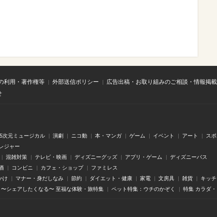
の利用・著作権等
外部送信ポリシー
広告出稿・お取り組みのご相談・情報掲載
せ
.5次元ミュージカル
演劇
ニコ動
本・マンガ
ゲーム
イベント
アート
スポ
レジャー
混雑対策
テレビ・映画
ディズニーグッズ
アプリ・ゲーム
ディズニーパス
酒
コンビニ
カフェ・ショップ
ファミレス
かけ
マナー・身だしなみ
節約
ダイエット・健康
家電
文房具
雑貨
キッチ
〜シェアしたくなる〜 至福な体験・旅特集
ペット特集：ウチのかぞく
特集 カラダ