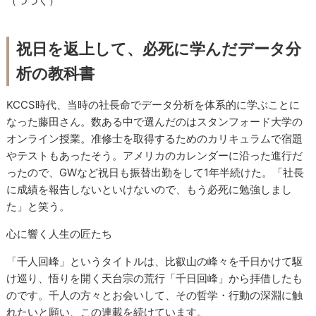
（つづく）
祝日を返上して、必死に学んだデータ分
析の教科書
KCCS時代、当時の社長命でデータ分析を体系的に学ぶことに
なった藤田さん。数ある中で選んだのはスタンフォード大学の
オンライン授業。准修士を取得するためのカリキュラムで宿題
やテストもあったそう。アメリカのカレンダーに沿った進行だ
ったので、GWなど祝日も振替出勤をして1年半続けた。「社長
に成績を報告しないといけないので、もう必死に勉強しまし
た」と笑う。
心に響く人生の匠たち
「千人回峰」というタイトルは、比叡山の峰々を千日かけて駆
け巡り、悟りを開く天台宗の荒行「千日回峰」から拝借したも
のです。千人の方々とお会いして、その哲学・行動の深淵に触
れたいと願い、この連載を続けています。