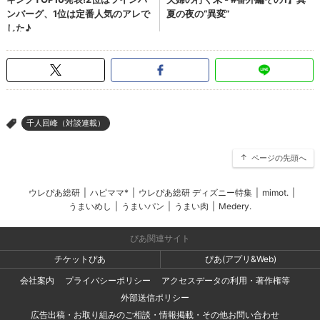
千人回峰（対談連載）
>
ページの先頭へ
ウレぴあ総研
|
ハピママ*
|
ウレぴあ総研 ディズニー特集
|
mimot.
|
うまいめし
|
うまいパン
|
うまい肉
|
Medery.
ぴあ関連サイト
チケットぴあ
ぴあ(アプリ&Web)
会社案内
プライバシーポリシー
アクセスデータの利用・著作権等
外部送信ポリシー
広告出稿・お取り組みのご相談・情報掲載・その他お問い合わせ