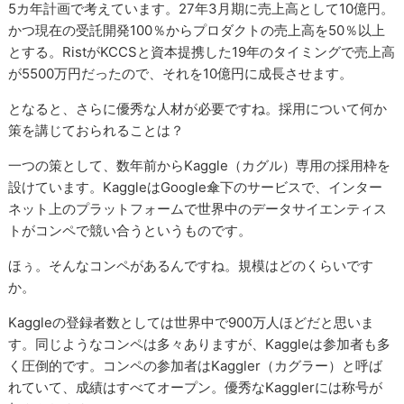
5カ年計画で考えています。27年3月期に売上高として10億円。
かつ現在の受託開発100％からプロダクトの売上高を50％以上
とする。RistがKCCSと資本提携した19年のタイミングで売上高
が5500万円だったので、それを10億円に成長させます。
となると、さらに優秀な人材が必要ですね。採用について何か
策を講じておられることは？
一つの策として、数年前からKaggle（カグル）専用の採用枠を
設けています。KaggleはGoogle傘下のサービスで、インター
ネット上のプラットフォームで世界中のデータサイエンティス
トがコンペで競い合うというものです。
ほぅ。そんなコンペがあるんですね。規模はどのくらいです
か。
Kaggleの登録者数としては世界中で900万人ほどだと思いま
す。同じようなコンペは多々ありますが、Kaggleは参加者も多
く圧倒的です。コンペの参加者はKaggler（カグラー）と呼ば
れていて、成績はすべてオープン。優秀なKagglerには称号が