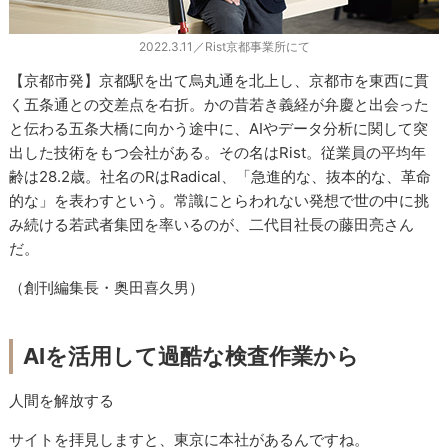
2022.3.11／Rist京都事業所にて
【京都市発】京都駅を出て烏丸通を北上し、京都市を東西に貫
く五条通との交差点を右折。かの昔若き義経が弁慶と出会った
と伝わる五条大橋に向かう途中に、AIやデータ分析に関して突
出した技術をもつ会社がある。その名はRist。従業員の平均年
齢は28.2歳。社名のRはRadical、「急進的な、抜本的な、革命
的な」を表わすという。常識にとらわれない発想で世の中に挑
み続ける若武者集団を率いるのが、二代目社長の藤田亮さん
だ。
（創刊編集長・奥田喜久男）
AIを活用して過酷な検査作業から
人間を解放する
サイトを拝見しますと、東京に本社があるんですね。