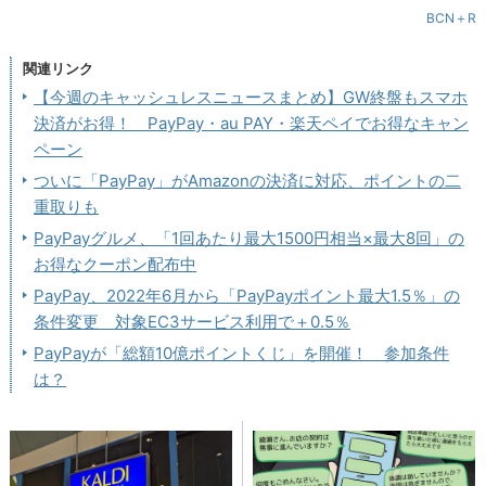
BCN＋R
関連リンク
【今週のキャッシュレスニュースまとめ】GW終盤もスマホ
決済がお得！ PayPay・au PAY・楽天ペイでお得なキャン
ペーン
ついに「PayPay」がAmazonの決済に対応、ポイントの二
重取りも
PayPayグルメ、「1回あたり最大1500円相当×最大8回」の
お得なクーポン配布中
PayPay、2022年6月から「PayPayポイント最大1.5％」の
条件変更 対象EC3サービス利用で＋0.5％
PayPayが「総額10億ポイントくじ」を開催！ 参加条件
は？