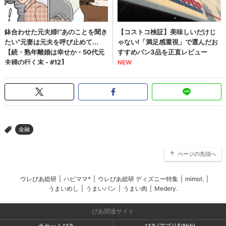
金融
>
ページの先頭へ
ウレぴあ総研
|
ハピママ*
|
ウレぴあ総研 ディズニー特集
|
mimot.
|
うまいめし
|
うまいパン
|
うまい肉
|
Medery.
ぴあ関連サイト
チケットぴあ
ぴあ(アプリ&Web)