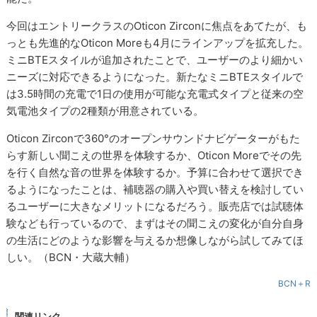
今回はエントリークラスのOticon Zirconに焦点をあてたが、も
っとも先進的なOticon Moreも4月にラインアップを拡充した。
ミニBTEスタイルが追加されたことで、ユーザーのより細かい
ニーズに対応できるようになった。新たなミニBTEスタイルで
は3.5時間の充電で1日の使用が可能な充電式タイプと従来の空
気電池タイプの2種類が用意されている。
Oticon Zirconで360°のオープンサウンドナビゲーターがもた
らす新しい聞こえの世界を体験するか、Oticon Moreでその先
を行く自然な音の世界を体験するか。予算に合わせて選択でき
るようになったことは、補聴器の購入や買い替えを検討してい
るユーザーに大きなメリットになるだろう。販売店では試聴体
験なども行っているので、まずはその聞こえの変化が自分自身
の生活にどのような影響を与えるか想像しながら試してみてほ
しい。（BCN・大蔵大輔）
BCN＋R
関連リンク