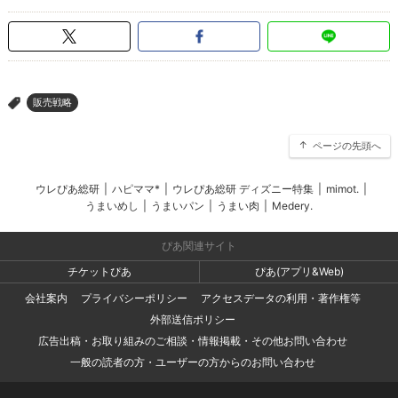
販売戦略
>
ページの先頭へ
ウレぴあ総研
|
ハピママ*
|
ウレぴあ総研 ディズニー特集
|
mimot.
|
うまいめし
|
うまいパン
|
うまい肉
|
Medery.
ぴあ関連サイト
チケットぴあ
ぴあ(アプリ&Web)
会社案内
プライバシーポリシー
アクセスデータの利用・著作権等
外部送信ポリシー
広告出稿・お取り組みのご相談・情報掲載・その他お問い合わせ
一般の読者の方・ユーザーの方からのお問い合わせ