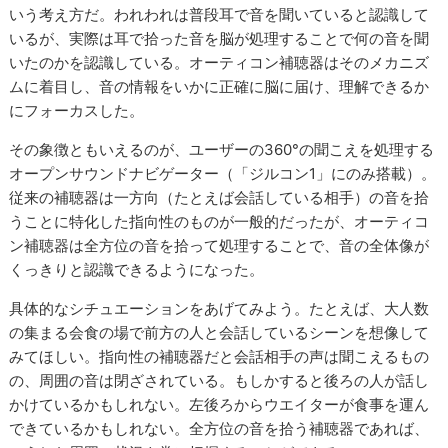
いう考え方だ。われわれは普段耳で音を聞いていると認識して
いるが、実際は耳で拾った音を脳が処理することで何の音を聞
いたのかを認識している。オーティコン補聴器はそのメカニズ
ムに着目し、音の情報をいかに正確に脳に届け、理解できるか
にフォーカスした。
その象徴ともいえるのが、ユーザーの360°の聞こえを処理する
オープンサウンドナビゲーター（「ジルコン1」にのみ搭載）。
従来の補聴器は一方向（たとえば会話している相手）の音を拾
うことに特化した指向性のものが一般的だったが、オーティコ
ン補聴器は全方位の音を拾って処理することで、音の全体像が
くっきりと認識できるようになった。
具体的なシチュエーションをあげてみよう。たとえば、大人数
の集まる会食の場で前方の人と会話しているシーンを想像して
みてほしい。指向性の補聴器だと会話相手の声は聞こえるもの
の、周囲の音は閉ざされている。もしかすると後ろの人が話し
かけているかもしれない。左後ろからウエイターが食事を運ん
できているかもしれない。全方位の音を拾う補聴器であれば、