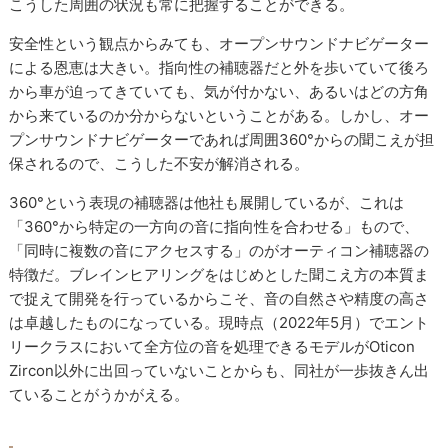
こうした周囲の状況も常に把握することができる。
安全性という観点からみても、オープンサウンドナビゲーター
による恩恵は大きい。指向性の補聴器だと外を歩いていて後ろ
から車が迫ってきていても、気が付かない、あるいはどの方角
から来ているのか分からないということがある。しかし、オー
プンサウンドナビゲーターであれば周囲360°からの聞こえが担
保されるので、こうした不安が解消される。
360°という表現の補聴器は他社も展開しているが、これは
「360°から特定の一方向の音に指向性を合わせる」もので、
「同時に複数の音にアクセスする」のがオーティコン補聴器の
特徴だ。ブレインヒアリングをはじめとした聞こえ方の本質ま
で捉えて開発を行っているからこそ、音の自然さや精度の高さ
は卓越したものになっている。現時点（2022年5月）でエント
リークラスにおいて全方位の音を処理できるモデルがOticon
Zircon以外に出回っていないことからも、同社が一歩抜きん出
ていることがうかがえる。