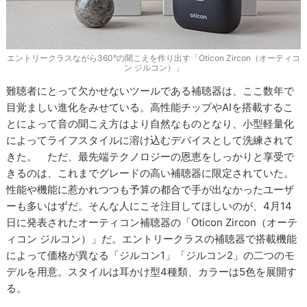
エントリークラスながら360°の聞こえを作り出す「Oticon Zircon（オーティコ
ン ジルコン）」
難聴者にとって欠かせないツールである補聴器は、ここ数年で
目覚ましい進化をみせている。高性能チップやAIを搭載するこ
とによって音の聞こえ方はより自然なものとなり、小型軽量化
によってライフスタイルに溶け込むデバイスとして洗練されて
きた。 ただ、最先端テクノロジーの恩恵をしっかりと享受で
きるのは、これまでグレードの高い補聴器に限定されていた。
性能や機能に惹かれつつも予算の都合で手が出なかったユーザ
ーも多いはずだ。そんな人にこそ注目してほしいのが、4月14
日に発表されたオーティコン補聴器の「Oticon Zircon（オーテ
ィコン ジルコン）」だ。エントリークラスの補聴器で搭載機能
によって価格が異なる「ジルコン1」「ジルコン2」の二つのモ
デルを用意。スタイルは耳かけ型4種類、カラーは5色を展開す
る。