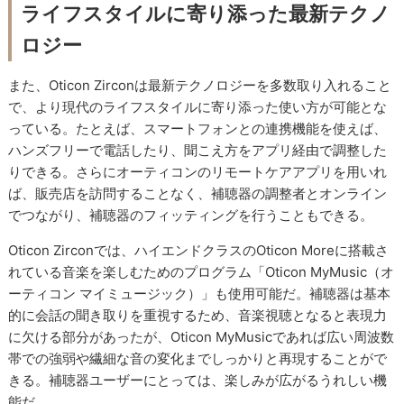
ライフスタイルに寄り添った最新テクノ
ロジー
また、Oticon Zirconは最新テクノロジーを多数取り入れること
で、より現代のライフスタイルに寄り添った使い方が可能とな
っている。たとえば、スマートフォンとの連携機能を使えば、
ハンズフリーで電話したり、聞こえ方をアプリ経由で調整した
りできる。さらにオーティコンのリモートケアアプリを用いれ
ば、販売店を訪問することなく、補聴器の調整者とオンライン
でつながり、補聴器のフィッティングを行うこともできる。
Oticon Zirconでは、ハイエンドクラスのOticon Moreに搭載さ
れている音楽を楽しむためのプログラム「Oticon MyMusic（オ
ーティコン マイミュージック）」も使用可能だ。補聴器は基本
的に会話の聞き取りを重視するため、音楽視聴となると表現力
に欠ける部分があったが、Oticon MyMusicであれば広い周波数
帯での強弱や繊細な音の変化までしっかりと再現することがで
きる。補聴器ユーザーにとっては、楽しみが広がるうれしい機
能だ。