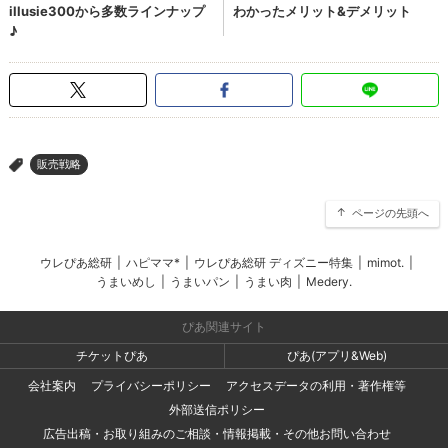
販売戦略
>
ページの先頭へ
ウレぴあ総研
|
ハピママ*
|
ウレぴあ総研 ディズニー特集
|
mimot.
|
うまいめし
|
うまいパン
|
うまい肉
|
Medery.
ぴあ関連サイト
チケットぴあ
ぴあ(アプリ&Web)
会社案内
プライバシーポリシー
アクセスデータの利用・著作権等
外部送信ポリシー
広告出稿・お取り組みのご相談・情報掲載・その他お問い合わせ