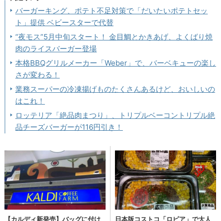
バーガーキング、ポテト不足対策で「だいたいポテトセッ
ト」提供 ベビースターで代替
“夜モス”5月中旬スタート！ 金目鯛とかきあげ、よくばり焼
肉のライスバーガー登場
本格BBQグリルメーカー「Weber」で、バーベキューの楽し
さが変わる！
業務スーパーの冷凍揚げものたくさんあるけど、おいしいの
はこれ！
ロッテリア「絶品肉まつり」、トリプルベーコントリプル絶
品チーズバーガーが116円引き！