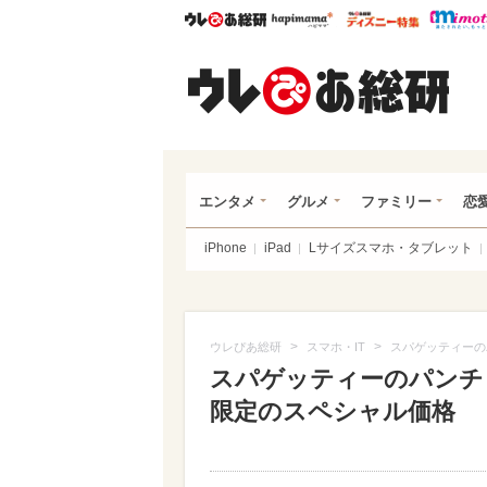
ウレぴあ総研
ハピママ*
ウレぴあ
ウレ
エンタメ
グルメ
ファミリー
恋
iPhone
iPad
Lサイズスマホ・タブレット
>
>
ウレぴあ総研
スマホ・IT
スパゲッティーの
スパゲッティーのパンチ
限定のスペシャル価格