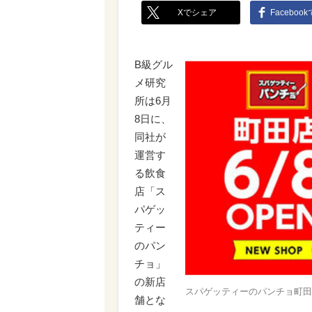
Xでシェア
Faceboo
B級グル
メ研究
所は6月
8日に、
同社が
運営す
る飲食
店「ス
パゲッ
ティー
のパン
チョ」
の新店
スパゲッティーのパンチョ町田
舗とな