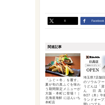
X
Facebook
関連記事
埼玉県7店舗
「ふぐ＝冬」を覆す。
のソウルフー
夏が旬の真ふぐを味わ
うどんは「資
う期間限定メニューが
ん 日高
大阪・本町に登場！｜
8/27（木）
北海道海鮮 にほんいち
ランドオープ
本町店
間いつでも、