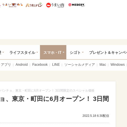
総研 ディズニー特集
mimot.
うまいめし
うまいパン
うまい肉
Medery.
ぴあ総研（うれぴあ）
愛
ライフスタイル
スマホ・IT
シゴト
プレゼント＆キャンペ
アプリ
Android
Facebook
LINE
ソーシャルメディア
Mac
Windows
パンチョ、東京・町田に6月オープン！ 3日間限定のスペシャル価格
ョ、東京・町田に6月オープン！ 3日間
2022.5.18 6:30配信