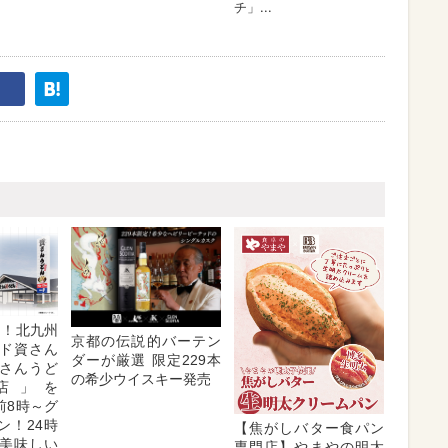
目！北九州
京都の伝説的バーテン
ド資さん
ダーが厳選 限定229本
さんうど
の希少ウイスキー発売
店」を
午前8時～グ
ン！24時
【焦がしバター食パン
美味しい
専門店】やまやの明太