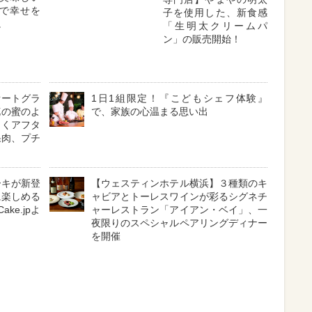
で幸せを
子を使用した、新食感
。
「生明太クリームパ
ン」の販売開始！
オートグラ
1日1組限定！『こどもシェフ体験』
花の蜜のよ
で、家族の心温まる思い出
じくアフタ
果肉、プチ
ーキが新登
【ウェスティンホテル横浜】３種類のキ
に楽しめる
ャビアとトーレスワインが彩るシグネチ
ke.jpよ
ャーレストラン「アイアン・ベイ」、一
夜限りのスペシャルペアリングディナー
を開催