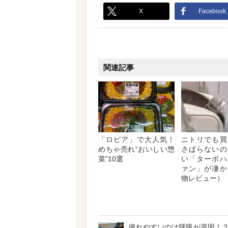
X
Facebook
関連記事
「ロピア」で大人気！
ニトリでも買
めちゃ売れ“おいしい惣
さばらないの
菜”10選
い「ターボハ
ァン」が凄か
物レビュー）
疲れやすいのは呼吸が原因！