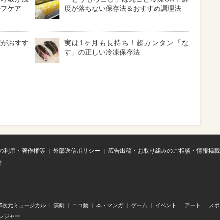
ルフケア
度が落ちない保存法＆おすすめ調理法
凍がおすす
実は1ヶ月も長持ち！超カンタン「な
す」の正しい冷凍保存法
の利用・著作権等
外部送信ポリシー
広告出稿・お取り組みのご相談・情報掲載
せ
.5次元ミュージカル
演劇
ニコ動
本・マンガ
ゲーム
イベント
アート
スポ
レジャー