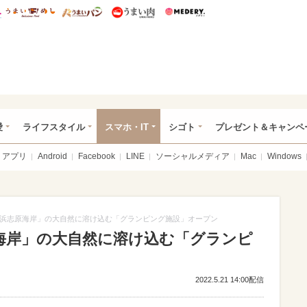
総研 ディズニー特集
mimot.
うまいめし
うまいパン
うまい肉
Medery.
ぴあ総研（うれぴあ）
愛
ライフスタイル
スマホ・IT
シゴト
プレゼント＆キャンペ
アプリ
Android
Facebook
LINE
ソーシャルメディア
Mac
Windows
浜志原海岸」の大自然に溶け込む「グランピング施設」オープン
海岸」の大自然に溶け込む「グランピ
2022.5.21 14:00配信