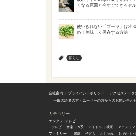
くなる原因と今すぐできるセ
使いきれない「ゴーヤ」は冷
め！美味しく保存する方法
>
暮らし
会社案内
プライバシーポリシー
アクセスデータ
一般の読者の方・ユーザーの方からのお問い合わ
カテゴリー
エンタメ･テレビ
テレビ
音楽
V系
アイドル
映画
アニメ
2
ファミリー
家庭
子ども
おしゃれ
おでかけ・