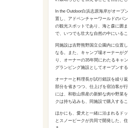
In the Outdoor白浜志原海岸
置し、アドベンチャーワールドのパン
の観光スポットであり、海と森に囲ま
で、いつでも壮大な自然の中にいるこ
同施設は吉野熊野国立公園内に位置し
なる。また、キャンプ場オーナーがグ
り、オーナーの35年間にわたるキャ
グランピング施設としてオープンする
オーナーと料理長が試行錯誤を繰り返
部分を省きつつ、仕上げを宿泊客が行
には、和歌山県産の新鮮な肉や野菜を
クは持ち込みも、同施設で購入するこ
ほかにも、愛犬と一緒に泊まれるドッ
とスノーピークが共同で開発した、住む
る。