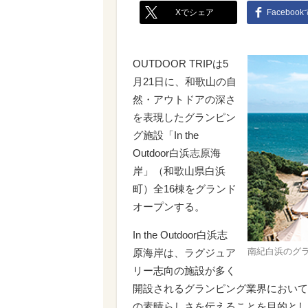
Xでシェア
Faceboo
OUTDOOR TRIPは5
月21日に、和歌山の自
然・アウトドアの深さ
を表現したグランピン
グ施設「In the
Outdoor白浜志原海
岸」（和歌山県白浜
町）全16棟をグランド
オープンする。
In the Outdoor白浜志
南紀白浜のグラン
原海岸は、ラグジュア
リー志向の施設が多く
開設されるグランピング業界において
の素晴らしさを伝えることを目的とし