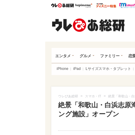
ウレぴあ総研
ハピママ*
ウレぴあ
ウレ
エンタメ
グルメ
ファミリー
恋
iPhone
iPad
Lサイズスマホ・タブレット
>
>
ウレぴあ総研
スマホ・IT
絶景「和歌山・白
絶景「和歌山・白浜志原
ング施設」オープン