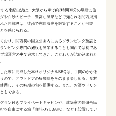
がオープンする南紀白浜は、大阪から車で約2時間30分の場所に位
ダや白砂のビーチ、豊富な温泉などで知られる関西屈指
れた同施設は、徒歩で志原海岸を散策することが可能
とを感じられる。
ており、関西初の国立公園内にあるグランピング施設と
ランピング専門の施設を開業することも関西では初であ
ンプ場運営の中で追求してきた、こだわりが詰め込まれた
。
した末に完成した本格オリジナルBBQは、手間のかかる
うので、アウトドアの醍醐味をそのまま楽しめる。食材
使用し、その時期の旬を提供する。また、お酒やドリン
ともできる。
グラン付きプライベートキャビンや、建築家の隈研吾氏
を自由にする箱「住箱‐JYUBAKO」なども設置してい