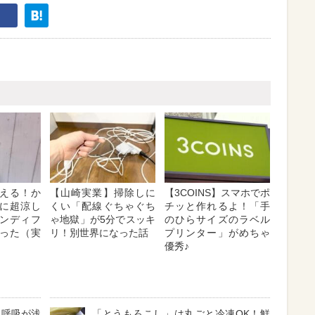
える！か
【山崎実業】掃除しに
【3COINS】スマホでポ
に超涼し
くい「配線ぐちゃぐち
チッと作れるよ！「手
ンディフ
ゃ地獄」が5分でスッキ
のひらサイズのラベル
った（実
リ！別世界になった話
プリンター」がめちゃ
優秀♪
？呼吸が浅
「とうもろこし」は丸ごと冷凍OK！鮮