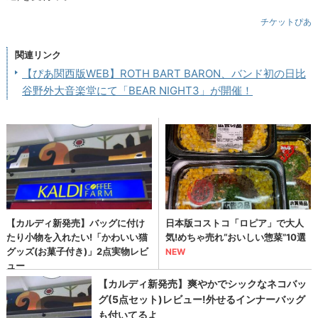
チケットぴあ
関連リンク
【ぴあ関西版WEB】ROTH BART BARON、バンド初の日比
谷野外大音楽堂にて「BEAR NIGHT3」が開催！