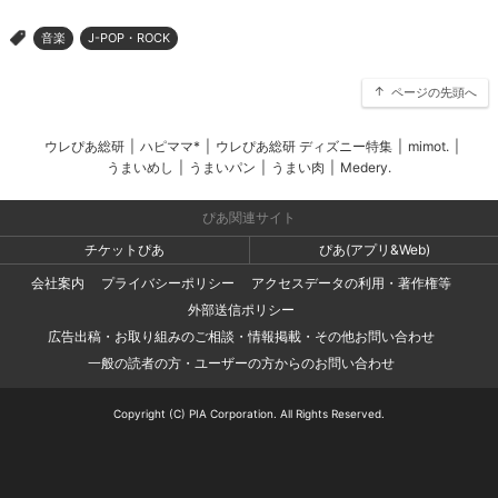
音楽
J-POP・ROCK
>
ページの先頭へ
ウレぴあ総研
|
ハピママ*
|
ウレぴあ総研 ディズニー特集
|
mimot.
|
うまいめし
|
うまいパン
|
うまい肉
|
Medery.
ぴあ関連サイト
チケットぴあ
ぴあ(アプリ&Web)
会社案内
プライバシーポリシー
アクセスデータの利用・著作権等
外部送信ポリシー
広告出稿・お取り組みのご相談・情報掲載・その他お問い合わせ
一般の読者の方・ユーザーの方からのお問い合わせ
Copyright (C) PIA Corporation. All Rights Reserved.