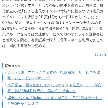
オンライン電子マネーとしての使い勝手を高めると同時に、投
信積立の決済による楽天ポイントの付与率に差をつけ（楽天カ
ードクレジット決済は9月買付分から一律1％から1％または
0.2％に変更、楽天キャッシュ決済はキャンペーン分も含めて
22年8月から12月買付分まで引き続き1％、以降は0.5％）、楽
天グループならではの連携サービスで他のオンライン証券会社
と差異化を図る。有価証券の購入に電子マネーを利用できるの
は、国内主要証券で初めて。
BCN＋R
関連リンク
楽天・SBI・マネックス証券の「投信積立」サービスを比
較 どこが分かりやすい？
楽天証券、投資信託にかかわるポイント進呈ルール一部変
更 2022年4月以降は「積み立て特典」に
楽天モバイル「Rakuten UN-LIMIT VII」7月1日スタート
最安0円からは終了