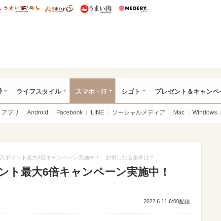
総研 ディズニー特集
mimot.
うまいめし
うまいパン
うまい肉
Medery.
ぴあ総研（うれぴあ）
愛
ライフスタイル
スマホ・IT
シゴト
プレゼント＆キャンペ
アプリ
Android
Facebook
LINE
ソーシャルメディア
Mac
Windows
天ポイント最大6倍キャンペーン実施中！ お得になる条件は？
ント最大6倍キャンペーン実施中！
2022.6.11 6:00配信