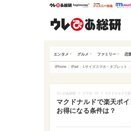
ウレぴあ総研
ハピママ*
ウレぴあ
ウレ
エンタメ
グルメ
ファミリー
恋
iPhone
iPad
Lサイズスマホ・タブレット
>
>
ウレぴあ総研
スマホ・IT
マクドナルドで楽
マクドナルドで楽天ポイ
お得になる条件は？