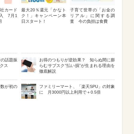
「他社カード
最大20％還元「かなト
子育て世帯の「お金の
入 7月1
ク！」キャンペーン本
リアル」に関する調
用
日スタート！
査 今の負担は食費
済の話題振
お得のつもりが逆効果？ 知らぬ間に膨
ックス
らむサブスク“払い損”が生まれる理由を
徹底解説
費数が初の
ファミリーマート、「楽天SPU」の対象
に 月3000円以上利用で＋0.5倍