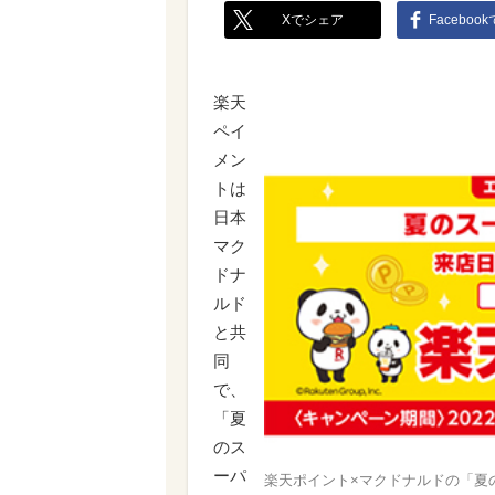
Xでシェア
Faceboo
楽天
ペイ
メン
トは
日本
マク
ドナ
ルド
と共
同
で、
「夏
のス
ーパ
楽天ポイント×マクドナルドの「夏