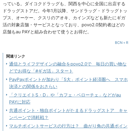
っている。ダイコクドラッグも、関西を中心に全国に出店する
ドラッグストアだ。今年1月以降、サンドラッグ・ドラッグトッ
プス、オーケー、クスリのアオキ、カインズなども新たにギガ
活の対象店舗・サービスとなっており、povo2.0契約者はどの
店舗もau PAYと組み合わせて使うとお得だ。
BCN＋R
関連リンク
通信とライフデザインの融合をpovo2.0で 毎日の買い物な
どでお得な「#ギガ活」スタート
PayPayポイントが加わり「5大」ポイント経済圏へ スマホ
決済との関係をおさらい
「クリエイトS・D」や「カフェ・ベローチェ」などがau
PAYに対応
共通ポイント・独自ポイントがたまるドラッグストア キャ
ンペーンで消耗戦？
マルチポイントサービスの行方は？ 曲がり角の共通ポイン