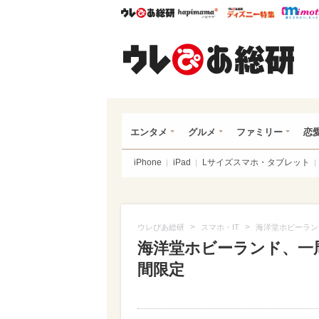
ウレぴあ総研
ハピママ*
ウレぴあ
ウレ
エンタメ
グルメ
ファミリー
恋
iPhone
iPad
Lサイズスマホ・タブレット
>
>
ウレぴあ総研
スマホ・IT
海洋堂ホビーラン
海洋堂ホビーランド、一
間限定