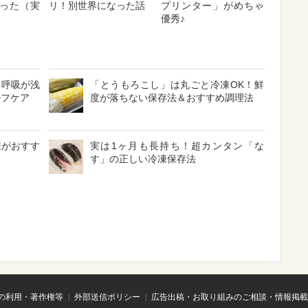
った（実
リ！別世界になった話
プリンター」がめちゃ
優秀♪
？呼吸が浅
「とうもろこし」は丸ごと冷凍OK！鮮
ルフケア
度が落ちない保存法＆おすすめ調理法
凍がおすす
実は1ヶ月も長持ち！超カンタン「な
す」の正しい冷凍保存法
の利用・著作権等
外部送信ポリシー
広告出稿・お取り組みのご相談・情報掲載