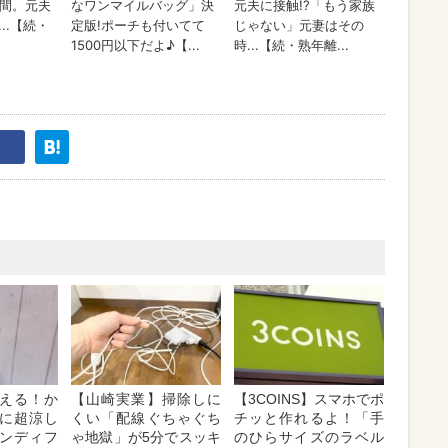
える！か
【山崎実業】掃除しに
【3COINS】スマホでポ
に超涼し
くい「配線ぐちゃぐち
チッと作れるよ！「手
ンディフ
ゃ地獄」が5分でスッキ
のひらサイズのラベル