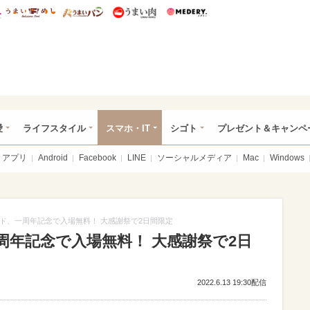
総研 ディズニー特集
mimot.
うまいめし
うまいパン
うまい肉
Medery.
ぴあ総研（うれぴあ）
愛
ライフスタイル
スマホ・IT
シゴト
プレゼント＆キャンペ
アプリ
Android
Facebook
LINE
ソーシャルメディア
Mac
Windows
ド、一周年記念で入場無料！ 大感謝祭で2日間限定
周年記念で入場無料！ 大感謝祭で2日
2022.6.13 19:30配信