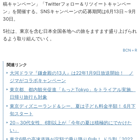
稿キャンペーン」「Twitterフォロー＆リツイートキャンペー
ン」を開催する。SNSキャンペーンの応募期間は6月13日～9月
30日。
5社は、東京を含む日本全国各地への旅をますます盛り上げられ
るよう取り組んでいく。
BCN＋R
関連リンク
大河ドラマ『鎌倉殿の13人』は22年1月9日放送開始！ ノ
ジマがコラボキャンペーン
東京都、都内観光促進「もっとTokyo」をトライアル実施、
日帰り旅行も対象
東京ディズニーランド＆シー、夏は子ども料金半額！ 6月下
旬スタート
20～30代女性、6割以上が「今年の夏は積極的にでかけた
い」
東北6県の高速道路が定額で乗り降り自由！ ドラ割「2022