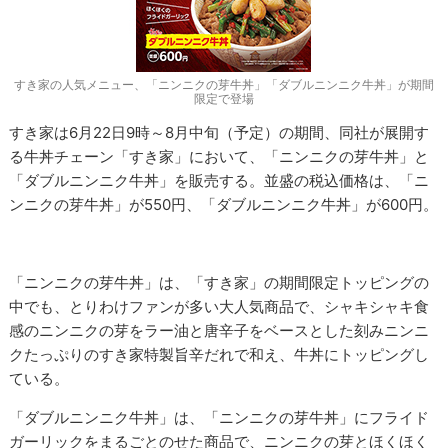
すき家の人気メニュー、「ニンニクの芽牛丼」「ダブルニンニク牛丼」が期間
限定で登場
すき家は6月22日9時～8月中旬（予定）の期間、同社が展開す
る牛丼チェーン「すき家」において、「ニンニクの芽牛丼」と
「ダブルニンニク牛丼」を販売する。並盛の税込価格は、「ニ
ンニクの芽牛丼」が550円、「ダブルニンニク牛丼」が600円。
「ニンニクの芽牛丼」は、「すき家」の期間限定トッピングの
中でも、とりわけファンが多い大人気商品で、シャキシャキ食
感のニンニクの芽をラー油と唐辛子をベースとした刻みニンニ
クたっぷりのすき家特製旨辛だれで和え、牛丼にトッピングし
ている。
「ダブルニンニク牛丼」は、「ニンニクの芽牛丼」にフライド
ガーリックをまるごとのせた商品で、ニンニクの芽とほくほく