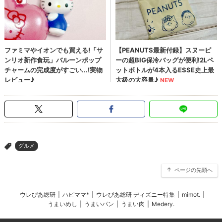
グルメ
>
ページの先頭へ
ウレぴあ総研
|
ハピママ*
|
ウレぴあ総研 ディズニー特集
|
mimot.
|
うまいめし
|
うまいパン
|
うまい肉
|
Medery.