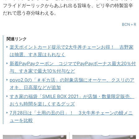
フライドガーリックからあふれ出る旨味を、ピリ辛の特製旨辛
だれで思う存分味わえる。
BCN＋R
関連リンク
楽天ポイントカード提示で2大牛丼チェーンお得！ 吉野家
は抽選、すき屋はもれなく
新着PayPayクーポン コジマでPayPayボーナス最大20％付
与、すき家で最大10％付与など
povo2.0の「＃ギカ活」の対象店舗にオーケー、クスリのア
オキ、日高屋などが追加
すき家の福袋「SMILE BOX 2021」が店舗・数量限定販売、
おうち時間を楽しくするグッズ
7月28日は「土用の丑の日」！ 3大牛丼チェーンの鰻メニ
ューを比較